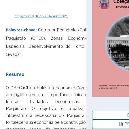
https://doi.org/10.52781/cmm.e025
Palavras-chave:
Corredor Econômico China-
Paquistão (CPEC), Zonas Econômicas
Especiais, Desenvolvimento do Porto de
Gwadar.
Resumo
O CPEC (China-Pakistan Economic Corridor
em inglês) tem uma importância única nas
futuras atividades econômicas do
Paquistão. O objetivo é atualizar a
infraestrutura necessária do Paquistão e
fortalecer sua economia pela construção de
PD