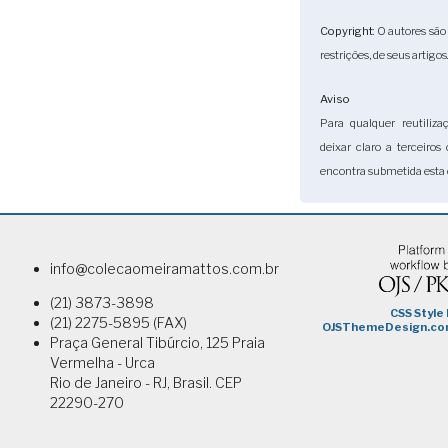
Copyright
: O autores sã
restrições, de seus artigos
Aviso
Para qualquer reutiliza
deixar claro a terceiro
encontra submetida esta 
info@colecaomeiramattos.com.br
(21) 3873-3898
(21) 2275-5895 (FAX)
Praça General Tibúrcio, 125 Praia
Vermelha - Urca
Rio de Janeiro - RJ, Brasil. CEP
22290-270