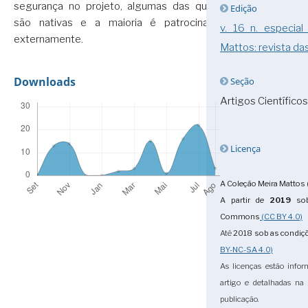
segurança no projeto, algumas das quais
Edição
são nativas e a maioria é patrocinada
v. 16 n. especial
externamente.
Mattos: revista das
Downloads
Seção
Artigos Científicos
Licença
A Coleção Meira Mattos 
A partir de
2019
sob
Commons
(CC BY 4.0)
Até
2018
sob as condi
BY-NC-SA 4.0)
As licenças estão info
artigo e detalhadas na
publicação.