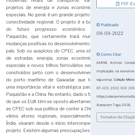
modernas redes de transporte, vários
PDF (Es
projetos de energia e zonas econômicas
especiais. No geral, é um grande projeto de
conectividade regional. O projeto é a base
Publicado
do futuro progresso econômico do
09-09-2022
Paquistão, que certamente trará muitas
mudanças positivas no desenvolvimento do
país. Sob os auspícios do CPEC, uma série
Como Citar
de estradas, energia, zonas econômicas
KARIM, Ammar. Corredo
especiais e novos trilhos ferroviários serão
implicações na economia
construídos junto com o desenvolvimento
do porto marítimo de Gawadar, que tem
segurança.
Coleção Meira
uma importância vital e estratégica para o
87–103, 2022. DOI: 10.5
Paquistão e a China. No entanto, dado o fato
https://colecaomeiramatt
de que os EUA têm se oposto abertamente
Acesso em: 7 ago. 2026.
ao CPEC sob sua política de conter a China,
vários atores regionais, especialmente a
Fomatos de Citaçã
Índia, visaram desde o início interromper o
projeto. Existem algumas preocupações de