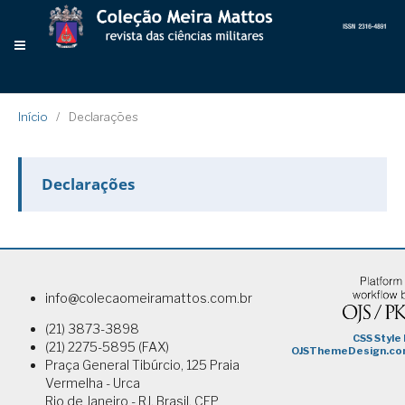
Início
/
Declarações
Declarações
info@colecaomeiramattos.com.br
(21) 3873-3898
(21) 2275-5895 (FAX)
Praça General Tibúrcio, 125 Praia
Vermelha - Urca
Rio de Janeiro - RJ, Brasil. CEP