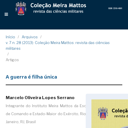
Início
/
Arquivos
/
v. 7 n. 28 (2013): Coleção Meira Mattos: revista das ciências
militares
/
Artigos
A guerra é filha única
Marcelo Oliveira Lopes Serrano
Integrante do Instituto Meira Mattos da Escola
de Comando e Estado-Maior do Exército, Rio de
Janeiro, RJ, Brasil