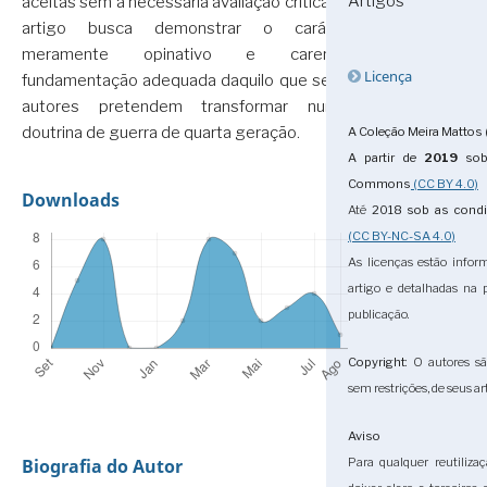
Artigos
aceitas sem a necessária avaliação crítica. O
artigo busca demonstrar o caráter
meramente opinativo e carente
Licença
fundamentação adequada daquilo que seus
autores pretendem transformar numa
doutrina de guerra de quarta geração.
A Coleção Meira Mattos 
A partir de
2019
sob 
Commons
(CC BY 4.0)
Downloads
Até
2018
sob as cond
(CC BY-NC-SA 4.0)
As licenças estão infor
artigo e detalhadas na
publicação.
Copyright
: O autores sã
sem restrições, de seus ar
Aviso
Biografia do Autor
Para qualquer reutiliza