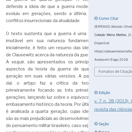
defende a ideia de que a guerra moderna
evoluiu em gerações, sendo a última, os
Como Citar
conflitos insurrecionais da atualidade.
SERRANO, Marcelo Oliveira
O texto sustenta que a guerra é uma só,
Coleção Meira Mattos
,
[S.
imutável em sua natureza fundamental.
Dispon
Inicialmente, é feito um resumo das ideias
https://colecaomeiramatt
de Clausewitz acerca da natureza da guerra.
Acesso em: 8 ago. 2026.
A seguir, são apresentados os principais
aspectos da teoria da guerra de quarta
Fomatos de Citaçã
geração em suas várias versões. A partir
daí, o artigo faz a crítica da teoria,
primeiramente focando as três primeiras
Edição
gerações, lançando luz sobre o equivocado
v. 7 n. 28 (2013):
embasamento histórico da teoria. Por último
revista das ciência
é analisada a quarta geração, cujas ideias
são as mais prejudiciais ao desenvolvimento
Seção
do pensamento militar brasileiro, caso sejam