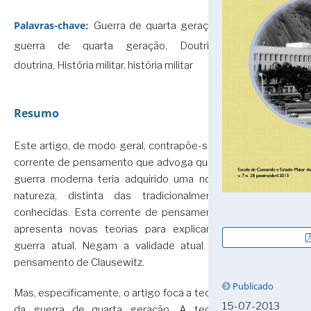
Palavras-chave:
Guerra de quarta geração,
guerra de quarta geração, Doutrina,
doutrina, História militar, história militar
Resumo
Este artigo, de modo geral, contrapõe-se à
corrente de pensamento que advoga que a
guerra moderna teria adquirido uma nova
natureza, distinta das tradicionalmente
conhecidas. Esta corrente de pensamento
apresenta novas teorias para explicar a
guerra atual. Negam a validade atual do
pensamento de Clausewitz.
Publicado
Mas, especificamente, o artigo foca a teoria
15-07-2013
da guerra de quarta geração. A teoria