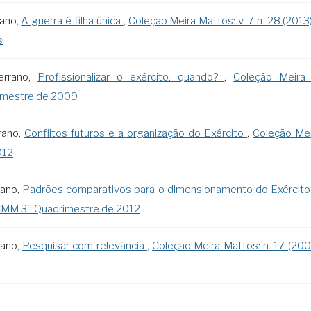
rano,
A guerra é filha única
,
Coleção Meira Mattos: v. 7 n. 28 (2013
s
errano,
Profissionalizar o exército: quando?
,
Coleção Meira 
mestre de 2009
rano,
Conflitos futuros e a organização do Exército
,
Coleção Mei
012
rano,
Padrões comparativos para o dimensionamento do Exército: 
: CMM 3º Quadrimestre de 2012
rano,
Pesquisar com relevância
,
Coleção Meira Mattos: n. 17 (