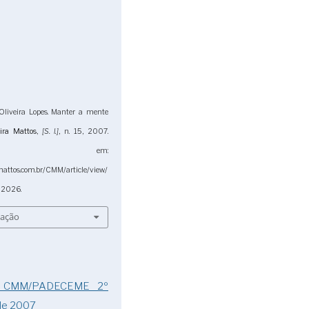
liveira Lopes. Manter a mente
ira Mattos
,
[S. l.]
, n. 15, 2007.
nível em:
mattos.com.br/CMM/article/view/
. 2026.
tação
): CMM/PADECEME 2º
de 2007