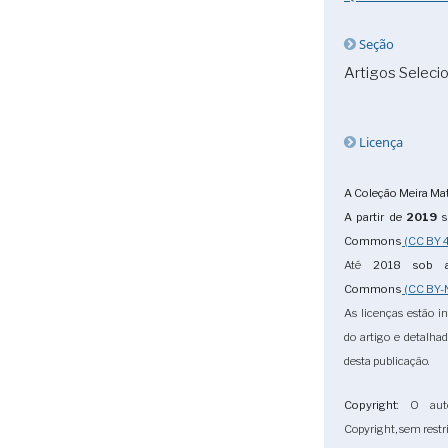
Seção
Artigos Seleci
Licença
A Coleção Meira Mat
A partir de
2019
s
Commons
(CC BY 4
Até
2018
sob a
Commons
(CC BY-
As licenças estão i
do artigo e detalha
desta publicação.
Copyright
: O aut
Copyright, sem restri