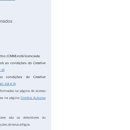
onados
tos (CMM) está licenciada:
ob as condições do Creative
.0)
s condições do Creative
NC-SA 4.0)
nformadas na página de acesso
das na página
Direitos Autorias
ores são os detentores do
ções, de seus artigos.