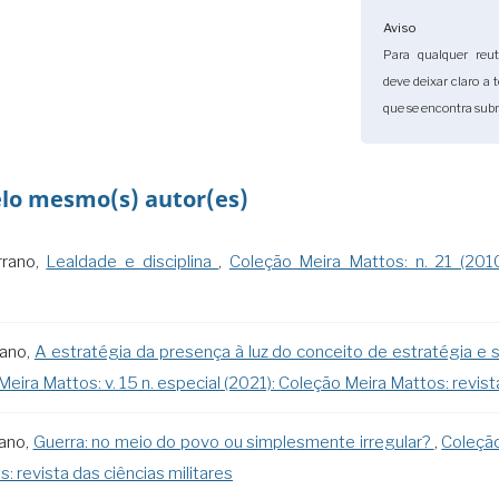
Aviso
Para qualquer reuti
deve deixar claro a 
que se encontra subm
elo mesmo(s) autor(es)
rrano,
Lealdade e disciplina
,
Coleção Meira Mattos: n. 21 (2
rano,
A estratégia da presença à luz do conceito de estratégia e s
eira Mattos: v. 15 n. especial (2021): Coleção Meira Mattos: revista
rano,
Guerra: no meio do povo ou simplesmente irregular?
,
Coleção
: revista das ciências militares