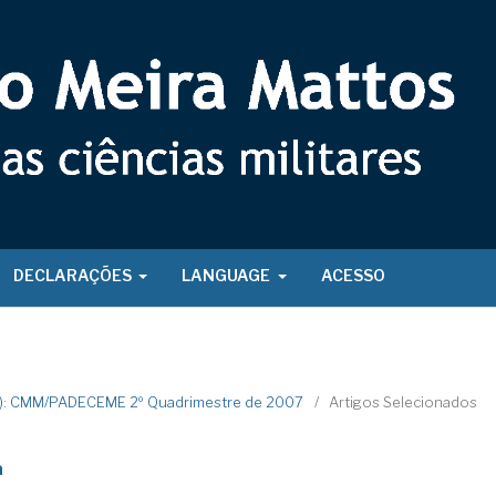
DECLARAÇÕES
LANGUAGE
ACESSO
7): CMM/PADECEME 2º Quadrimestre de 2007
/
Artigos Selecionados
a