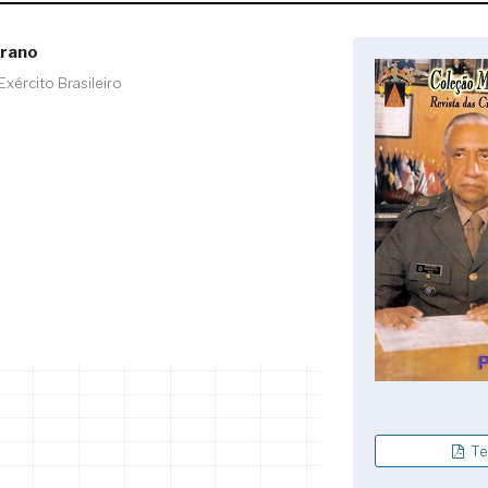
rrano
xército Brasileiro
Te