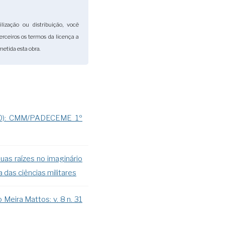
lização ou distribuição, você
terceiros os termos da licença a
etida esta obra.
010): CMM/PADECEME 1º
uas raízes no imaginário
 das ciências militares
 Meira Mattos: v. 8 n. 31