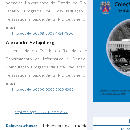
Vermelha Universidade do Estado do Rio de
Janeiro, Programa de Pós-Graduação em
Telessaúde e Saúde Digital Rio de Janeiro, RJ,
Brasil
https://orcid.org/0009-0003-4734-496X
Alexandre Sztajnberg
Universidade do Estado do Rio de Janeiro,
Departamento de Informática e Ciência da
Computação Programa de Pós-Graduação em
Telessaúde e Saúde Digital Rio de Janeiro, RJ,
Brasil
https://orcid.org/0000-0003-2018-6386
https://doi.org/10.52781/cmm.a172
Palavras-chave:
teleconsultas médicas,
PD