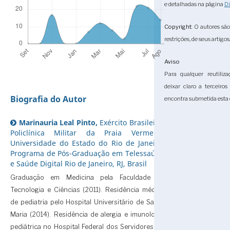
e detalhadas na página
Di
Copyright
: O autores sã
restrições, de seus artigos
Aviso
Para qualquer reutiliza
deixar claro a terceiro
Biografia do Autor
encontra submetida esta 
Marinauria Leal Pinto,
Exército Brasileiro,
Policlínica Militar da Praia Vermelha
Universidade do Estado do Rio de Janeiro,
Programa de Pós-Graduação em Telessaúde
e Saúde Digital Rio de Janeiro, RJ, Brasil
Graduação em Medicina pela Faculdade de
Tecnologia e Ciências (2011). Residência médica
de pediatria pelo Hospital Universitário de Santa
Maria (2014). Residência de alergia e imunologia
pediátrica no Hospital Federal dos Servidores do