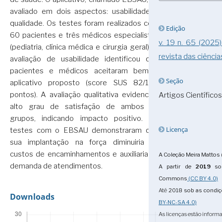
avaliado em dois aspectos: usabilidade e
qualidade. Os testes foram realizados com
Edição
60 pacientes e três médicos especialistas
v. 19 n. 65 (2025
(pediatria, clínica médica e cirurgia geral). A
revista das ciência
avaliação de usabilidade identificou que
pacientes e médicos aceitaram bem o
Seção
aplicativo proposto (score SUS 82/100
pontos). A avaliação qualitativa evidenciou
Artigos Científicos
alto grau de satisfação de ambos os
grupos, indicando impacto positivo. Os
Licença
testes com o EBSAU demonstraram que
sua implantação na força diminuiria os
custos de encaminhamentos e auxiliaria na
A Coleção Meira Mattos 
demanda de atendimentos.
A partir de
2019
sob
Commons
(CC BY 4.0)
Até
2018
sob as condi
Downloads
BY-NC-SA 4.0)
As licenças estão informa