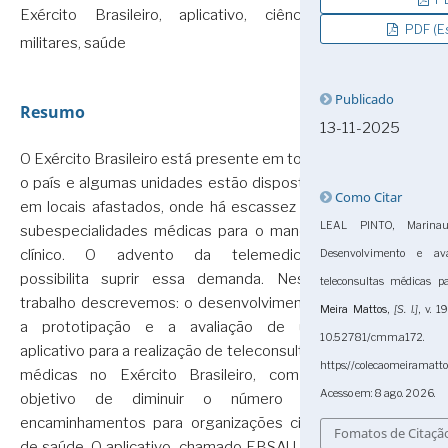
Exército Brasileiro, aplicativo, ciências
PDF (Es
militares, saúde
Publicado
Resumo
13-11-2025
O Exército Brasileiro está presente em todo
o país e algumas unidades estão dispostas
Como Citar
em locais afastados, onde há escassez de
LEAL PINTO, Marinaur
subespecialidades médicas para o manejo
clínico. O advento da telemedicina
Desenvolvimento e av
possibilita suprir essa demanda. Neste
teleconsultas médicas pa
trabalho descrevemos: o desenvolvimento,
Meira Mattos
,
[S. l.]
, v. 
a prototipação e a avaliação de um
10.52781/cmm.a
aplicativo para a realização de teleconsultas
https://colecaomeiramatt
médicas no Exército Brasileiro, com o
Acesso em: 8 ago. 2026.
objetivo de diminuir o número de
encaminhamentos para organizações civis
Fomatos de Citaçã
de saúde. O aplicativo, chamado EBSAU, foi