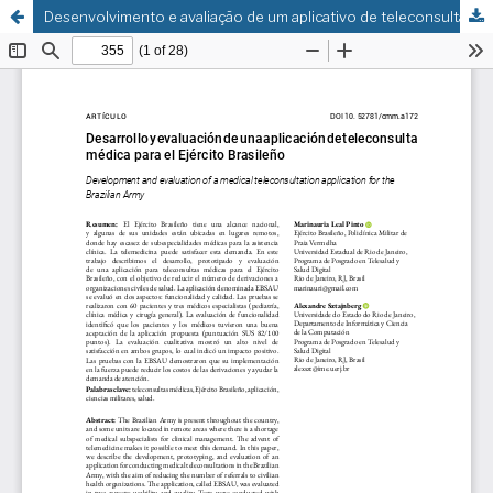
Desenvolvimento e avaliação de um aplicativo de teleconsultas médicas para o Exército Brasileiro