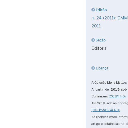
Edição
n. 24 (2011): CM
2011
Seção
Editorial
Licença
A Coleção Meira Mattos 
A partir de
2019
sob 
Commons
(CC BY 4.0)
Até
2018
sob as condi
(CC BY-NC-SA 4.0)
As licenças estão infor
artigo e detalhadas na 