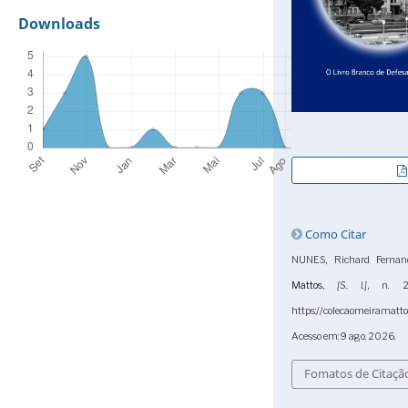
Downloads
Como Citar
NUNES, Richard Fernand
Mattos
,
[S. l.]
, n. 2
https://colecaomeiramatto
Acesso em: 9 ago. 2026.
Fomatos de Citaçã