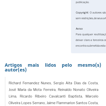
publicação.
Copyright
: O autores sã
sem restrições, de seus ar
Aviso
Para qualquer reutilizaç
deixar claro a terceiros 
encontra submetida esta 
Artigos mais lidos pelo mesmo(s)
autor(es)
Richard Fernandez Nunes, Sergio Aita Dias da Costa,
José Maria da Mota Ferreira, Reinaldo Nonato Oliveira
Lima, Ricardo Ribeiro Cavalcanti Baptista, Marcelo
Oliveira Lopes Serrano, Jaime Flammarion Santos Costa,