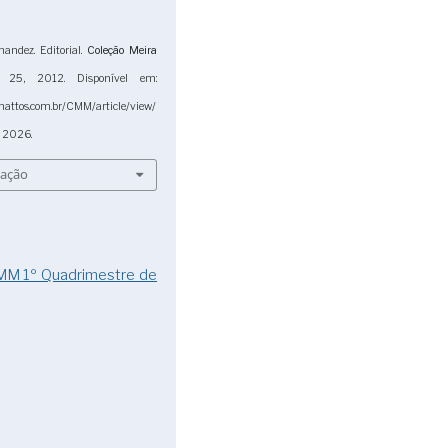
andez. Editorial.
Coleção Meira
. 25, 2012. Disponível em:
mattos.com.br/CMM/article/view/
. 2026.
tação
CMM 1º Quadrimestre de