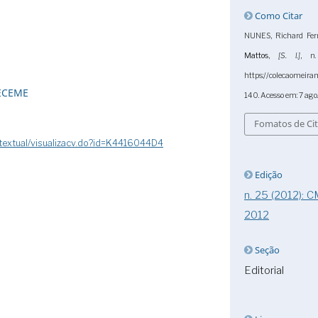
Como Citar
NUNES, Richard Fern
Mattos
,
[S. l.]
, n
https://colecaomeira
ECEME
140. Acesso em: 7 ago
Fomatos de Ci
atextual/visualizacv.do?id=K4416044D4
Edição
n. 25 (2012): 
2012
Seção
Editorial