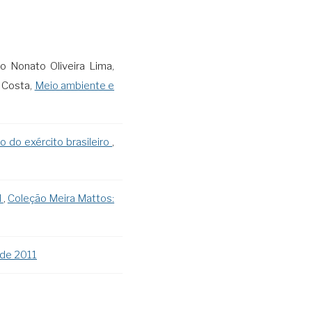
o Nonato Oliveira Lima,
s Costa,
Meio ambiente e
 do exército brasileiro
,
l
,
Coleção Meira Mattos:
 de 2011