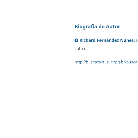
Biografia do Autor
Richard Fernandez Nunes,
Lattes:
http://buscatextual.cnpq.br/busc