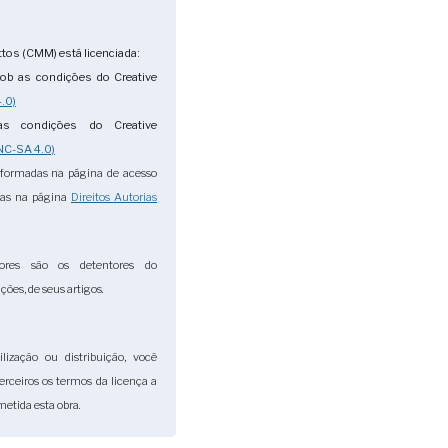
tos (CMM) está licenciada:
ob as condições do Creative
.0)
s condições do Creative
NC-SA 4.0)
nformadas na página de acesso
das na página
Direitos Autorias
ores são os detentores do
ções, de seus artigos.
lização ou distribuição, você
terceiros os termos da licença a
etida esta obra.