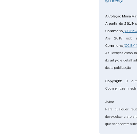
Licença
A Coleção Meira Mat
A partir de
2019
s
Commons
(CC BY 4
Até
2018
sob a
Commons
(CC BY-
As licenças estão i
do artigo e detalha
desta publicação.
Copyright
: O aut
Copyright, sem restri
Aviso
Para qualquer reuti
deve deixar claro a 
que se encontra subm