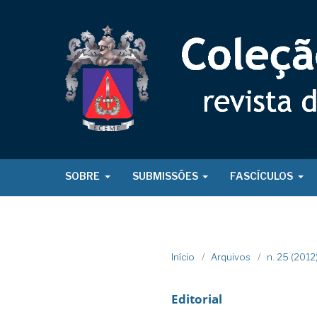
SOBRE
SUBMISSÕES
FASCÍCULOS
Início
/
Arquivos
/
n. 25 (201
Editorial