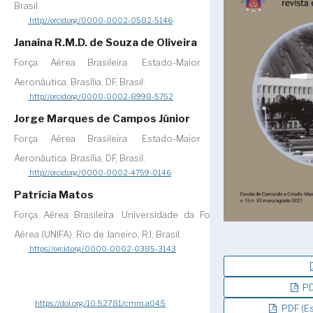
Brasil
http://orcid.org/0000-0002-0582-5146
Janaína R.M.D. de Souza de Oliveira
Força Aérea Brasileira. Estado-Maior da
Aeronáutica. Brasília, DF, Brasil.
http://orcid.org/0000-0002-8998-5752
Jorge Marques de Campos Júnior
Força Aérea Brasileira. Estado-Maior da
Aeronáutica. Brasília, DF, Brasil.
http://orcid.org/0000-0002-4759-0146
Patrícia Matos
Força Aérea Brasileira. Universidade da Força
Aérea (UNIFA). Rio de Janeiro, RJ, Brasil.
https://orcid.org/0000-0002-0385-3143
PD
https://doi.org/10.52781/cmm.a045
PDF (Es