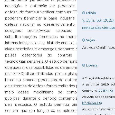
aquisição e obtenção de produtos de
defesa, de forma a verificar como as ETEC
Edição
poderiam beneficiar a base industrial de
v. 15 n. 53 (2021)
defesa nacional no desenvolvimento de
revista das ciência
soluções tecnológicas capazes de
substituir opções fornecidas no mercado
Seção
internacional, as quais, historicamente, são
Artigos Científicos
alvos restrições e embargos por parte dos
países detentores do controle de
tecnologias sensíveis. O estudo demonstra
Licença
que apesar das possibilidades de emprego
das ETEC, disponibilizadas pela legislação
A Coleção Meira Mattos 
brasileira, poucos processos de obtenção
A partir de
2019
sob
de sistemas de defesa foram realizados por
Commons
(CC BY 4.0)
meio desse mecanismo de compras
Até
2018
sob as condi
públicas, durante o período contemplado
BY-NC-SA 4.0)
pela pesquisa. O estudo permitiu, ainda,
As licenças estão info
concluir que em função da complexidade