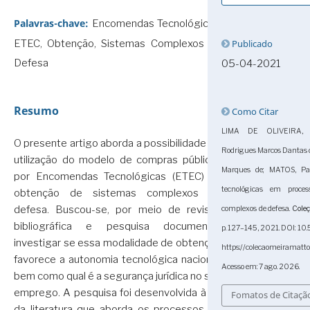
Palavras-chave:
Encomendas Tecnológicas,
Publicado
ETEC, Obtenção, Sistemas Complexos de
Defesa
05-04-2021
Resumo
Como Citar
LIMA DE OLIVEIRA, W
O presente artigo aborda a possibilidade de
Rodrigues Marcos Dantas
utilização do modelo de compras públicas
Marques de; MATOS, Pat
por Encomendas Tecnológicas (ETEC) na
tecnológicas em proce
obtenção de sistemas complexos de
defesa. Buscou-se, por meio de revisão
complexos de defesa.
Cole
bibliográfica e pesquisa documental,
p. 127–145, 2021. DOI: 1
investigar se essa modalidade de obtenção
https://colecaomeiramatt
favorece a autonomia tecnológica nacional,
Acesso em: 7 ago. 2026.
bem como qual é a segurança jurídica no seu
emprego. A pesquisa foi desenvolvida à luz
Fomatos de Citaçã
da literatura que aborda os processos de