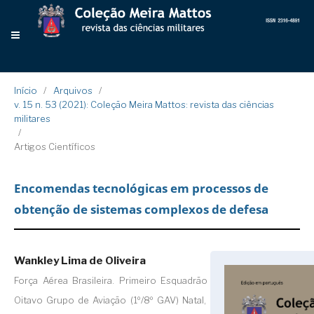
Início
/
Arquivos
/
v. 15 n. 53 (2021): Coleção Meira Mattos: revista das ciências
militares
/
Artigos Científicos
Encomendas tecnológicas em processos de
obtenção de sistemas complexos de defesa
Wankley Lima de Oliveira
Força Aérea Brasileira. Primeiro Esquadrão do
Oitavo Grupo de Aviação (1º/8º GAV) Natal, RN,