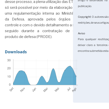
artigo e detalhadas n
desse processo, a plena utilização das ETEC
publicação.
só será possível por meio da elaboração de
uma regulamentação interna ao Ministério
Copyright
: O autores sã
da Defesa, aprovada pelos órgãos de
restrições, de seus artigos
controle e com o devido detalhamento a ser
seguido durante a contratação de um
Aviso
produto de defesa (PRODE).
Para qualquer reutiliza
deixar claro a terceiro
encontra submetida esta 
Downloads