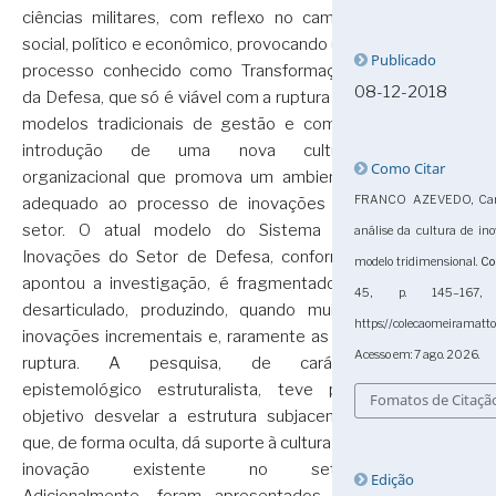
ciências militares, com reflexo no campo
social, político e econômico, provocando um
Publicado
processo conhecido como Transformação
08-12-2018
da Defesa, que só é viável com a ruptura de
modelos tradicionais de gestão e com a
introdução de uma nova cultura
Como Citar
organizacional que promova um ambiente
FRANCO AZEVEDO, Carlo
adequado ao processo de inovações no
setor. O atual modelo do Sistema de
análise da cultura de in
Inovações do Setor de Defesa, conforme
modelo tridimensional.
Co
apontou a investigação, é fragmentado e
45, p. 145–167, 
desarticulado, produzindo, quando muito,
https://colecaomeiramatt
inovações incrementais e, raramente as de
Acesso em: 7 ago. 2026.
ruptura. A pesquisa, de caráter
epistemológico estruturalista, teve por
Fomatos de Citaçã
objetivo desvelar a estrutura subjacente,
que, de forma oculta, dá suporte à cultura de
inovação existente no setor.
Edição