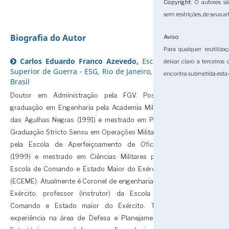
Copyright
: O autores sã
sem restrições, de seus ar
Biografia do Autor
Aviso
Para qualquer reutiliza
Carlos Eduardo Franco Azevedo,
Escola
deixar claro a terceiros
Superior de Guerra - ESG, Rio de Janeiro, RJ,
encontra submetida esta 
Brasil
Doutor em Administração pela FGV. Possui
graduação em Engenharia pela Academia Militar
das Agulhas Negras (1991) e mestrado em Pós-
Graduação Stricto Sensu em Operações Militares
pela Escola de Aperfeiçoamento de Oficiais
(1999) e mestrado em Ciências Militares pela
Escola de Comando e Estado Maior do Exército
(ECEME). Atualmente é Coronel de engenharia do
Exército, professor (instrutor) da Escola de
Comando e Estado maior do Exército. Tem
experiência na área de Defesa e Planejamento