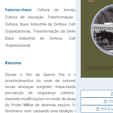
Palavras-chave:
Cultura de Inovação.,
Cultura de Inovação. Transformação da
Defesa. Base Industrial de Defesa. Cultura
Organizacional., Transformação da Defesa.,
Base Industrial de Defesa., Cultura
Organizacional.
Resumo
Desde o fim da Guerra Fria e dos
acontecimentos do onze de setembro,
novas ameaças surgiram, impactando a
percepção de segurança coletiva e
impondo modificações no modo de atuação
PDF
do Poder Militar de diversas nações. Este
PDF (Es
fenômeno vem causando uma ebulição nas