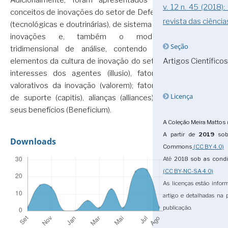
Adicionalmente, foram apresentados os
v. 12 n. 45 (2018)
conceitos de inovações do setor de Defesa
revista das ciência
(tecnológicas e doutrinárias), de sistema de
inovações e, também o modelo
Seção
tridimensional de análise, contendo os
Artigos Científicos
elementos da cultura de inovação do setor:
interesses dos agentes (illusio), fatores
valorativos da inovação (valorem); fatores
Licença
de suporte (capitis), alianças (alliances) e
seus benefícios (Beneficium).
A Coleção Meira Mattos 
A partir de
2019
sob 
Downloads
Commons
(CC BY 4.0)
Até
2018
sob as cond
(CC BY-NC-SA 4.0)
As licenças estão infor
artigo e detalhadas na
publicação.