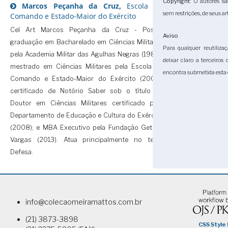
Copyright
: O autores sã
Marcos Peçanha da Cruz,
Escola de
sem restrições, de seus ar
Comando e Estado-Maior do Exército
Cel Art Marcos Peçanha da Cruz - Possui
Aviso
graduação em Bacharelado em Ciências Militares
Para qualquer reutilizaç
pela Academia Militar das Agulhas Negras (1987);
deixar claro a terceiros
mestrado em Ciências Militares pela Escola de
encontra submetida esta 
Comando e Estado-Maior do Exército (2004);
certificado de Notório Saber sob o título de
Doutor em Ciências Militares certificado pelo
Departamento de Educação e Cultura do Exército
(2008); e MBA Executivo pela Fundação Getúlio
Vargas (2013). Atua principalmente no tema
Defesa.
info@colecaomeiramattos.com.br
(21) 3873-3898