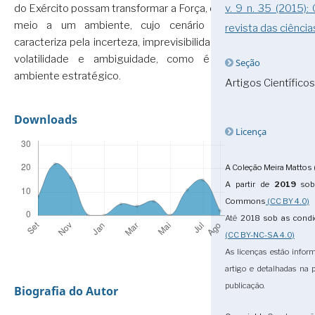
v. 9 n. 35 (2015):
do Exército possam transformar a Força, em
meio a um ambiente, cujo cenário se
revista das ciência
caracteriza pela incerteza, imprevisibilidade,
volatilidade e ambiguidade, como é o
Seção
ambiente estratégico.
Artigos Científicos
Downloads
Licença
A Coleção Meira Mattos 
A partir de
2019
sob 
Commons
(CC BY 4.0)
Até
2018
sob as cond
(CC BY-NC-SA 4.0)
As licenças estão infor
artigo e detalhadas na
publicação.
Biografia do Autor