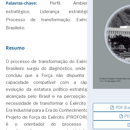
Palavras-chave:
Perfil, Ambiente
estratégico, Liderança estratégica,
Processo de transformação, Exército
Brasileiro.
Resumo
O processo de transformação do Exército
Brasileiro surgiu do diagnóstico, onde se
concluiu que a Força não dispunha de
capacidade compatível com a rápida
evolução da estatura político-estratégica
alcançada pelo Brasil e na percepção da
necessidade de transformar o Exército da
PDF (Es
Era Industrial para a Era do Conhecimento. O
PDF
Projeto de Força do Exército (PROFORÇA)
é o orientador do processo de