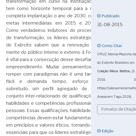
transformação em curso na Instituição e
tem como horizonte temporal para a sua
completa implantação o ano de 2030, com
Publicado
metas intermediárias em 2015 e 2022.
31-08-2015
Como verdadeiros indutores do processo
de transformação, os líderes estratégicos
do Exército sabem que a renovação da
Como Citar
mente do público interno e externo à Força
CRUZ, Marcos Peçanha da. O
é vital para a consecução desse desafiante
do Exército Brasileiro em
empreendimento. Mudar pensamentos e
Coleção Meira Mattos
,
[S. 
romper com paradigmas não é uma tarefa
2015. Dis
fácil e demanda tempo, esforço e,
sobretudo, um perfil agregado de um
https://colecaomeiramatt
conjunto inter-relacionado de qualificações,
Acesso em: 7 ago. 2026.
habilidades e competências profissionais e
Fomatos de Citaçã
pessoais. Essas qualificações, habilidades e
competências devem estar fundamentadas
em princípios e valores éticos, tornando-se
Edição
essenciais para que os líderes estratégicos