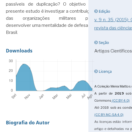
passíveis de duplicação? O objetivo do
Edição
presente estudo é investigar a contribuição
das organizações militares para
v. 9 n. 35 (2015):
desenvolver uma mentalidade de defesa no
revista das ciência
Brasil.
Seção
Downloads
Artigos Científicos
Licença
A Coleção Meira Mattos 
A partir de
2019
sob 
Commons
(CC BY 4.0)
Até
2018
sob as cond
(CC BY-NC-SA 4.0)
Biografia do Autor
As licenças estão infor
artigo e detalhadas na