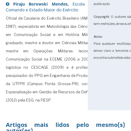
Piraju Borowski Mendes,
Escola de
publicação.
Comando e Estado-Maior do Exército
Copyright
: O autores sã
Oficial de Cavalaria do Exército Brasileiro (AMAN,
sem restrições, de seus ar
1987); especialista em Metodologia das Ciências,
em Comunicação Social e em História Militar;
Aviso
graduado, mestre e doutor em Ciências Militares;
Para qualquer reutilizaç
deixar claro a terceiros
mestre em Operações Militares; lecionou
encontra submetida esta 
Comunicação Social na ECEME (2006 a 2008),
logística no CESCAGE (2009) e é professor
pesquisador do PPG em Engenharia de Produção
da UTFPR (Campus Ponta Grossa-PR); cursou
Especialização em Gestão de Recursos de Defesa
(2012) pela ESG, na FIESP.
Artigos mais lidos pelo mesmo(s)
autor(es)