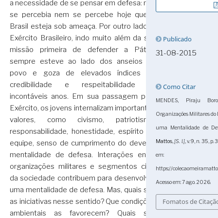
a necessidade de se pensar em defesa: não
se percebia nem se percebe hoje que o
Brasil esteja sob ameaça. Por outro lado, o
Exército Brasileiro, indo muito além da sua
Publicado
missão primeira de defender a Pátria,
31-08-2015
sempre esteve ao lado dos anseios do
povo e goza de elevados índices de
credibilidade e respeitabilidade há
Como Citar
incontáveis anos. Em sua passagem pelo
MENDES, Piraju Boro
Exército, os jovens internalizam importantes
Organizações Militares do
valores, como civismo, patriotismo,
uma Mentalidade de Def
responsabilidade, honestidade, espírito de
Mattos
,
[S. l.]
, v. 9, n. 35,
equipe, senso de cumprimento do dever e
mentalidade de defesa. Interações entre
em:
organizações militares e segmentos civis
https://colecaomeiramatto
da sociedade contribuem para desenvolver
Acesso em: 7 ago. 2026.
uma mentalidade de defesa. Mas, quais são
Fomatos de Citaçã
as iniciativas nesse sentido? Que condições
ambientais as favorecem? Quais são