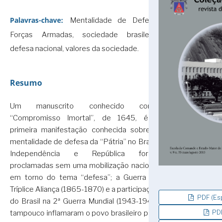
Palavras-chave:
Mentalidade de Defesa,
Forças Armadas, sociedade brasileira,
defesa nacional, valores da sociedade.
Resumo
Um manuscrito conhecido como
“Compromisso Imortal”, de 1645, é a
primeira manifestação conhecida sobre a
mentalidade de defesa da “Pátria” no Brasil.
Independência e República foram
proclamadas sem uma mobilização nacional
em torno do tema “defesa”; a Guerra da
Tríplice Aliança (1865-1870) e a participação
PDF (Esp
do Brasil na 2ª Guerra Mundial (1943-1945)
PDF
tampouco inflamaram o povo brasileiro para