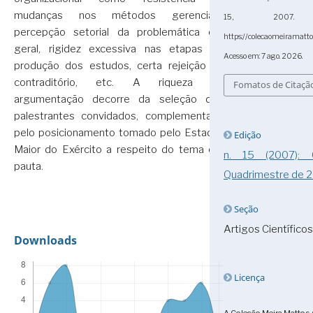
mudanças nos métodos gerenciais,
15, 2007. 
percepção setorial da problemática em
https://colecaomeiramatt
geral, rigidez excessiva nas etapas de
Acesso em: 7 ago. 2026.
produção dos estudos, certa rejeição ao
contraditório, etc. A riqueza da
Fomatos de Citaçã
argumentação decorre da seleção dos
palestrantes convidados, complementada
pelo posicionamento tomado pelo Estado-
Edição
Maior do Exército a respeito do tema em
n. 15 (2007):
pauta.
Quadrimestre de 
Seção
Artigos Científicos
Downloads
Licença