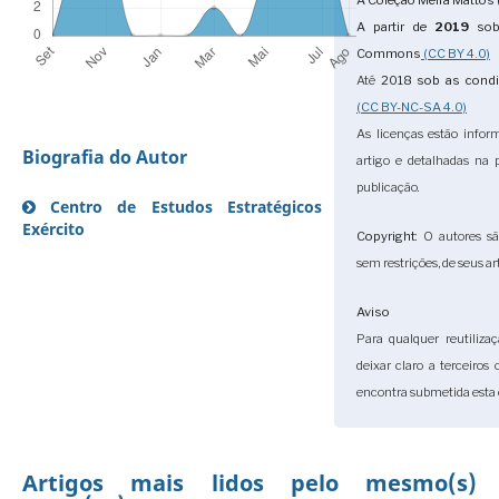
A Coleção Meira Mattos 
A partir de
2019
sob 
Commons
(CC BY 4.0)
Até
2018
sob as cond
(CC BY-NC-SA 4.0)
As licenças estão infor
Biografia do Autor
artigo e detalhadas na
publicação.
Centro de Estudos Estratégicos do
Exército
Copyright
: O autores sã
sem restrições, de seus ar
Aviso
Para qualquer reutiliza
deixar claro a terceiros
encontra submetida esta 
Artigos mais lidos pelo mesmo(s)