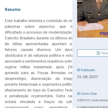
Resumo
Este trabalho sintetiza o conteúdo de cinco
palestras sobre aspectos que têm
dificultado o processo de modernização do
Exército Brasileiro durante os últimos anos.
As idéias apresentadas apontam para
fatores causais diversos. Um desses
Text
obstáculos é de natureza política e estaria
associado a sentimentos negativos sobre o
regime militar implantado após 1964,
Publicado
gerando para as Forças Armadas certo
01-08-2007
desprestígio, depreciação da imagem
perante intelectuais e segmentos políticos,
afastamento do topo do Executivo Federal
Como Citar
e penalização orçamentária. Outra causa
EXÉRCITO, Centro de Estu
estaria vinculada a traços da cultura
organizacional como resistência às
à modernização do Exércit