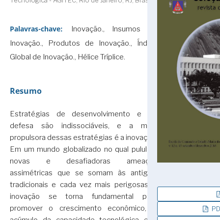
Tecnológica - AGITEC, Rio de Janeiro, RJ, Brasil
Palavras-chave:
Inovação., Insumos de
Inovação., Produtos de Inovação., Índice
Global de Inovação., Hélice Tríplice.
Resumo
Estratégias de desenvolvimento e de
defesa são indissociáveis, e a mola
propulsora dessas estratégias é a inovação.
Em um mundo globalizado no qual pululam
novas e desafiadoras ameaças
assimétricas que se somam às antigas,
tradicionais e cada vez mais perigosas, a
inovação se torna fundamental para
promover o crescimento econômico, o
PDF