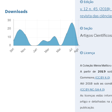
Edição
v. 12 n. 45 (2018)
Downloads
revista das ciência
Seção
Artigos Científicos
Licença
A Coleção Meira Mattos 
A partir de
2019
sob 
Commons
(CC BY 4.0)
Até
2018
sob as cond
(CC BY-NC-SA 4.0)
As licenças estão info
artigo e detalhadas na
publicação.