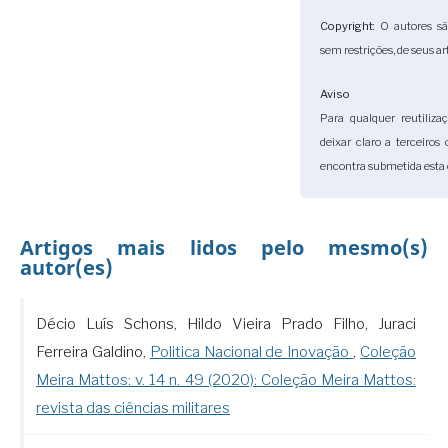
Copyright
: O autores s
sem restrições, de seus ar
Aviso
Para qualquer reutiliza
deixar claro a terceiros
encontra submetida esta 
Artigos mais lidos pelo mesmo(s)
autor(es)
Décio Luís Schons, Hildo Vieira Prado Filho, Juraci
Ferreira Galdino,
Politica Nacional de Inovação
,
Coleção
Meira Mattos: v. 14 n. 49 (2020): Coleção Meira Mattos:
revista das ciências militares