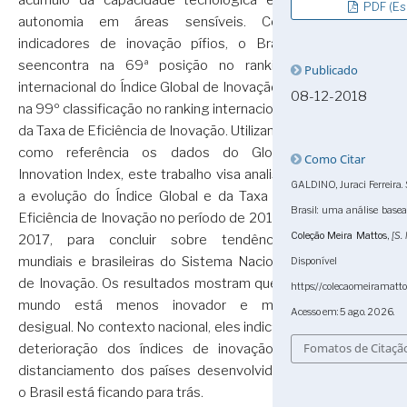
acúmulo da capacidade tecnológica e a
PDF (Es
autonomia em áreas sensíveis. Com
indicadores de inovação pífios, o Brasil
seencontra na 69ª posição no ranking
Publicado
internacional do Índice Global de Inovação e
08-12-2018
na 99º classificação no ranking internacional
da Taxa de Eficiência de Inovação. Utilizando
como referência os dados do Global
Como Citar
Innovation Index, este trabalho visa analisar
GALDINO, Juraci Ferreira.
a evolução do Índice Global e da Taxa de
Brasil: uma análise basea
Eficiência de Inovação no período de 2013 a
Coleção Meira Mattos
,
[S. l
2017, para concluir sobre tendências
mundiais e brasileiras do Sistema Nacional
Dispon
de Inovação. Os resultados mostram que o
https://colecaomeiramatto
mundo está menos inovador e mais
Acesso em: 5 ago. 2026.
desigual. No contexto nacional, eles indicam
Fomatos de Citaçã
deterioração dos índices de inovação e
distanciamento dos países desenvolvidos:
o Brasil está ficando para trás.