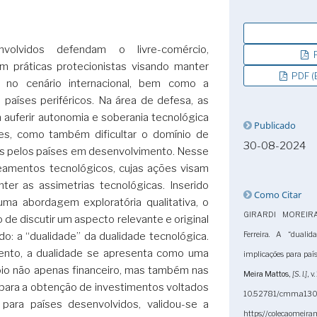
olvidos defendam o livre-comércio,
P
m práticas protecionistas visando manter
PDF (
a no cenário internacional, bem como a
países periféricos. Na área de defesa, as
auferir autonomia e soberania tecnológica
Publicado
es, como também dificultar o domínio de
30-08-2024
eis pelos países em desenvolvimento. Nesse
eamentos tecnológicos, cujas ações visam
er as assimetrias tecnológicas. Inserido
Como Citar
uma abordagem exploratória qualitativa, o
GIRARDI MOREIRA,
 de discutir um aspecto relevante e original
do: a “dualidade” da dualidade tecnológica.
Ferreira. A “dualid
ento, a dualidade se apresenta como uma
implicações para pa
oio não apenas financeiro, mas também nas
Meira Mattos
,
[S. l.]
, v
a para a obtenção de investimentos voltados
10.52781/cmm.
para países desenvolvidos, validou-se a
https://colecaomeira