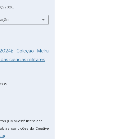
go. 2026.
tação
2024): Coleção Meira
 das ciências militares
icos
tos (CMM) está licenciada:
ob as condições do Creative
.0)