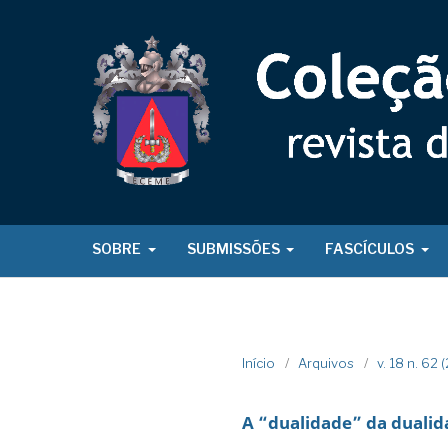
SOBRE
SUBMISSÕES
FASCÍCULOS
Início
/
Arquivos
/
v. 18 n. 62
A “dualidade” da dualid