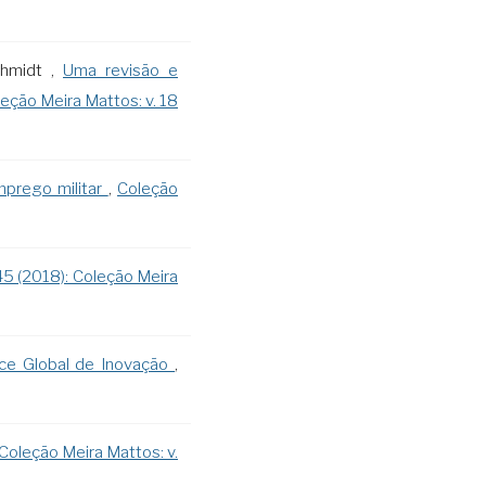
chmidt ,
Uma revisão e
eção Meira Mattos: v. 18
mprego militar
,
Coleção
 45 (2018): Coleção Meira
ice Global de Inovação
,
Coleção Meira Mattos: v.