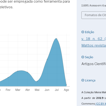
 pode ser empregada como ferramenta para
11695. Acesso em: 6 a
letivos.
Fomatos de Ci
Edição
v. 18 n. 62 (
Mattos: revista
Seção
Artigos Científ
Licença
A Coleção Meira Mat
A partir de
2019
s
Commons
(CC BY 4