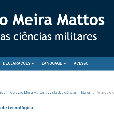
DECLARAÇÕES
LANGUAGE
ACESSO
 (2024): Coleção Meira Mattos: revista das ciências militares
/
Artigos Cie
ade tecnológica