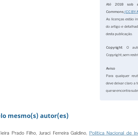
Até
2018
sob a
Commons
(CC BY-
As licenças estão i
do artigo e detalha
desta publicação.
Copyright
: O aut
Copyright, sem restri
Aviso
Para qualquer reuti
deve deixar claro a 
que se encontra subm
elo mesmo(s) autor(es)
eira Prado Filho, Juraci Ferreira Galdino,
Politica Nacional de 