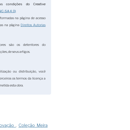
s condições do Creative
NC-SA 4.0)
nformadas na página de acesso
das na página
Direitos Autorias
ores são os detentores do
ções, de seus artigos.
lização ou distribuição, você
terceiros os termos da licença a
etida esta obra.
Inovação
,
Coleção Meira