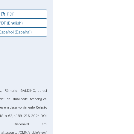
PDF
DF (English)
Español (España))
 Rômullo; GALDINO, Juraci
ade” da dualidade tecnológica:
íses em desenvolvimento.
Coleção
. 18, n. 62, p. 189–216, 2024. DOI:
a130. Disponível em:
mattos.com.br/CMM/article/view/