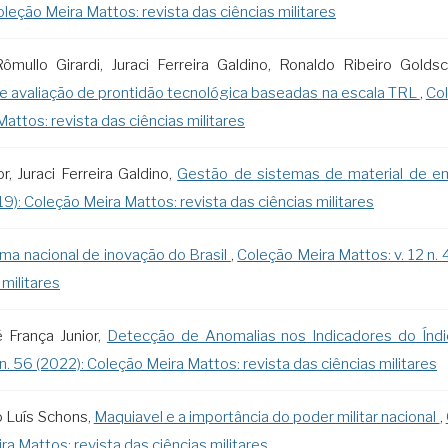
Coleção Meira Mattos: revista das ciências militares
ômullo Girardi, Juraci Ferreira Galdino, Ronaldo Ribeiro Golds
de avaliação de prontidão tecnológica baseadas na escala TRL
,
Col
Mattos: revista das ciências militares
r, Juraci Ferreira Galdino,
Gestão de sistemas de material de e
019): Coleção Meira Mattos: revista das ciências militares
ma nacional de inovação do Brasil
,
Coleção Meira Mattos: v. 12 n.
 militares
é França Junior,
Detecção de Anomalias nos Indicadores do Índ
n. 56 (2022): Coleção Meira Mattos: revista das ciências militares
io Luís Schons,
Maquiavel e a importância do poder militar nacional
,
ra Mattos: revista das ciências militares