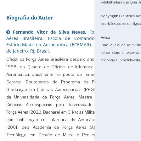
e detalhadas na página
Di
Copyright
: O autores sã
Biografia do Autor
restrições, de seus artigos
Fernando Vitor da Silva Neves,
Força
Aérea Brasileira. Escola de Comando e
Aviso
Estado-Maior da Aeronáutica (ECEMAR). Rio
Para qualquer reutiliza
de Janeiro, RJ, Brasil.
deixar claro a terceiro
Oficial da Força Aérea Brasileira desde o ano de
encontra submetida esta 
1998, do Quadro de Oficiais de Infantaria da
Aeronáutica, atualmente no posto de Tenente-
Coronel. Doutorando do Programa de Pós-
Graduação em Ciências Aeroespaciais (PPGCA)
da Universidade da Força Aérea. Mestre em
Ciências Aeroespaciais pela Universidade da
Força Aérea (2021), Bacharel em Ciências Militares
com habilitação em Infantaria da Aeronáutica
(2001) pela Academia da Força Aérea (AFA),
Tecnólogo em Gestão de Micro e Pequenas