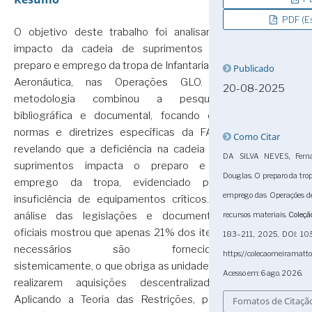
PDF (Es
O objetivo deste trabalho foi analisar o
impacto da cadeia de suprimentos no
preparo e emprego da tropa de Infantaria da
Publicado
Aeronáutica, nas Operações GLO. A
20-08-2025
metodologia combinou a pesquisa
bibliográfica e documental, focando em
normas e diretrizes específicas da FAB,
Como Citar
revelando que a deficiência na cadeia de
DA SILVA NEVES, Fern
suprimentos impacta o preparo e o
Douglas. O preparo da tro
emprego da tropa, evidenciado pela
emprego das Operações de
insuficiência de equipamentos críticos. A
análise das legislações e documentos
recursos materiais.
Coleçã
oficiais mostrou que apenas 21% dos itens
183–211, 2025. DOI: 10.
necessários são fornecidos
https://colecaomeiramatt
sistemicamente, o que obriga as unidades a
Acesso em: 6 ago. 2026.
realizarem aquisições descentralizadas.
Aplicando a Teoria das Restrições, para
Fomatos de Citaçã