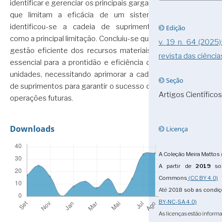
identificar e gerenciar os principais gargalos
que limitam a eficácia de um sistema,
identificou-se a cadeia de suprimentos
Edição
como a principal limitação. Concluiu-se que a
v. 19 n. 64 (2025
gestão eficiente dos recursos materiais é
revista das ciência
essencial para a prontidão e eficiência das
unidades, necessitando aprimorar a cadeia
Seção
de suprimentos para garantir o sucesso das
Artigos Científicos
operações futuras.
Downloads
Licença
A Coleção Meira Mattos 
A partir de
2019
sob
Commons
(CC BY 4.0)
Até
2018
sob as condi
BY-NC-SA 4.0)
As licenças estão informa