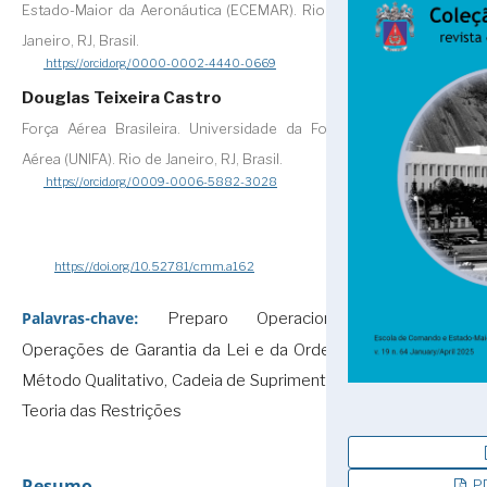
Estado-Maior da Aeronáutica (ECEMAR). Rio de
Janeiro, RJ, Brasil.
https://orcid.org/0000-0002-4440-0669
Douglas Teixeira Castro
Força Aérea Brasileira. Universidade da Força
Aérea (UNIFA). Rio de Janeiro, RJ, Brasil.
https://orcid.org/0009-0006-5882-3028
https://doi.org/10.52781/cmm.a162
Palavras-chave:
Preparo Operacional,
Operações de Garantia da Lei e da Ordem,
Método Qualitativo, Cadeia de Suprimentos,
Teoria das Restrições
Resumo
PD