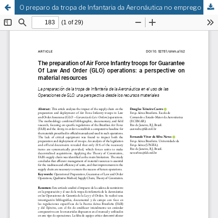
O preparo da tropa de Infantaria da Aeronáutica no emprego das Operações de GLO