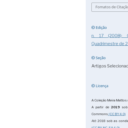
Fomatos de Citaçã
Edição
n. 17 (2008):
Quadrimestre de 
Seção
Artigos Seleciona
Licença
A Coleção Meira Mattos 
A partir de
2019
sob 
Commons
(CC BY 4.0)
Até
2018
sob as cond
(CC BY-NC-SA 4.0)