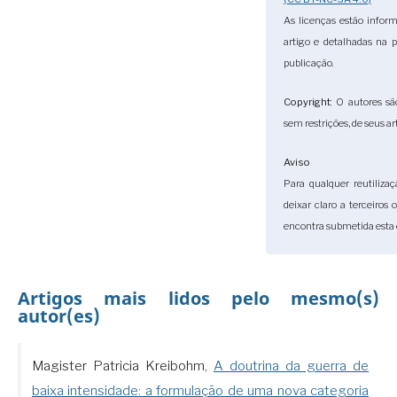
As licenças estão infor
artigo e detalhadas na 
publicação.
Copyright
: O autores sã
sem restrições, de seus ar
Aviso
Para qualquer reutilizaç
deixar claro a terceiros
encontra submetida esta 
Artigos mais lidos pelo mesmo(s)
autor(es)
Magister Patricia Kreibohm,
A doutrina da guerra de
baixa intensidade: a formulação de uma nova categoria