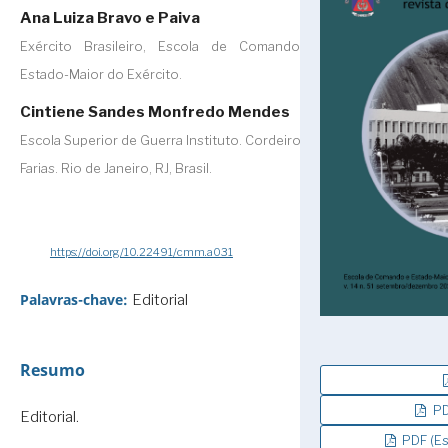
Ana Luiza Bravo e Paiva
Exército Brasileiro, Escola de Comando e
Estado-Maior do Exército.
Cintiene Sandes Monfredo Mendes
Escola Superior de Guerra Instituto. Cordeiro de
Farias. Rio de Janeiro, RJ, Brasil.
https://doi.org/10.22491/cmm.a031
Palavras-chave:
Editorial
Resumo
PD
Editorial.
PDF (Es