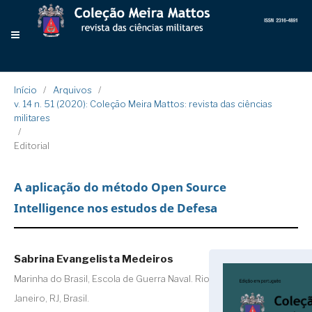
Início
/
Arquivos
/
v. 14 n. 51 (2020): Coleção Meira Mattos: revista das ciências
militares
/
Editorial
A aplicação do método Open Source
Intelligence nos estudos de Defesa
Sabrina Evangelista Medeiros
Marinha do Brasil, Escola de Guerra Naval. Rio de
Janeiro, RJ, Brasil.