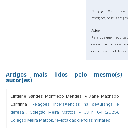
Copyright
: O autores sã
restrições, de seus artigos
Aviso
Para qualquer reutiliza
deixar claro a terceiro
encontra submetida esta 
Artigos mais lidos pelo mesmo(s)
autor(es)
Cintiene Sandes Monfredo Mendes, Viviane Machado
Caminha,
Relações interagências na segurança e
defesa
,
Coleção Meira Mattos: v. 19 n. 64 (2025):
Coleção Meira Mattos: revista das ciências militares