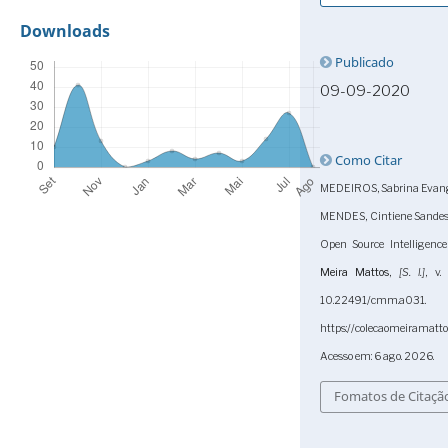
Downloads
Publicado
09-09-2020
Como Citar
MEDEIROS, Sabrina Evange
MENDES, Cintiene Sandes 
Open Source Intelligenc
Meira Mattos
,
[S. l.]
, v.
10.22491/cmm.a
https://colecaomeiramatt
Acesso em: 6 ago. 2026.
Fomatos de Citaçã