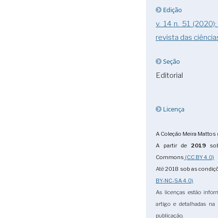
Edição
v. 14 n. 51 (2020)
revista das ciência
Seção
Editorial
Licença
A Coleção Meira Mattos 
A partir de
2019
sob
Commons
(CC BY 4.0)
Até
2018
sob as condi
BY-NC-SA 4.0)
As licenças estão info
artigo e detalhadas na
publicação.