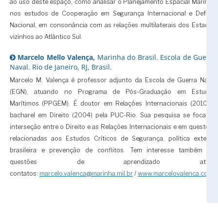
ao uso deste espaço, como analisar o Planejamento Espacial Marinho
nos estudos de Cooperação em Segurança Internacional e Defesa
Nacional, em consonância com as relações multilaterais dos Estados
vizinhos ao Atlântico Sul.
Marcelo Mello Valença,
Marinha do Brasil. Escola de Guerra
Naval. Rio de Janeiro, RJ, Brasil.
Marcelo M. Valença é professor adjunto da Escola de Guerra Naval
(EGN), atuando no Programa de Pós-Graduação em Estudos
Marítimos (PPGEM). É doutor em Relações Internacionais (2010) e
bacharel em Direito (2004) pela PUC-Rio. Sua pesquisa se foca na
interseção entre o Direito e as Relações Internacionais e em questões
relacionadas aos Estudos Críticos de Segurança, política externa
brasileira e prevenção de conflitos. Tem interesse também em
questões de aprendizado ativo.
contatos:
marcelo.valenca@marinha.mil.br
/
www.marcelovalenca.com
.