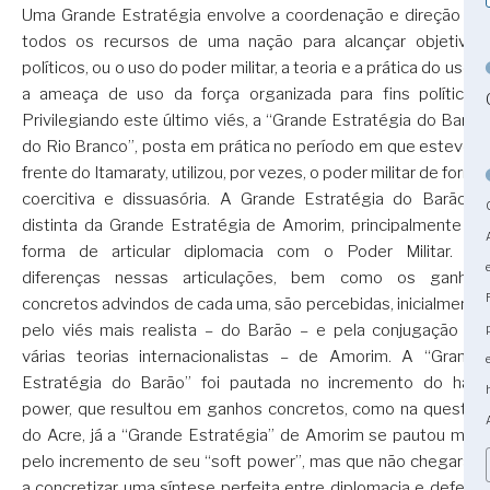
Uma Grande Estratégia envolve a coordenação e direção de
todos os recursos de uma nação para alcançar objetivos
políticos, ou o uso do poder militar, a teoria e a prática do uso e
a ameaça de uso da força organizada para fins políticos.
Privilegiando este último viés, a “Grande Estratégia do Barão
do Rio Branco”, posta em prática no período em que esteve à
frente do Itamaraty, utilizou, por vezes, o poder militar de forma
coercitiva e dissuasória. A Grande Estratégia do Barão é
distinta da Grande Estratégia de Amorim, principalmente na
forma de articular diplomacia com o Poder Militar. As
diferenças nessas articulações, bem como os ganhos
concretos advindos de cada uma, são percebidas, inicialmente
pelo viés mais realista – do Barão – e pela conjugação de
várias teorias internacionalistas – de Amorim. A “Grande
Estratégia do Barão” foi pautada no incremento do hard
power, que resultou em ganhos concretos, como na questão
do Acre, já a “Grande Estratégia” de Amorim se pautou mais
pelo incremento de seu “soft power”, mas que não chegaram
a concretizar uma síntese perfeita entre diplomacia e defesa.