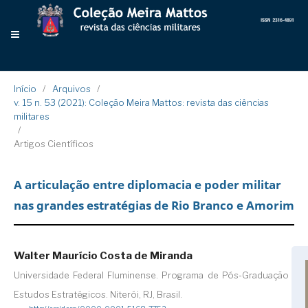
Início
/
Arquivos
/
v. 15 n. 53 (2021): Coleção Meira Mattos: revista das ciências
militares
/
Artigos Científicos
A articulação entre diplomacia e poder militar
nas grandes estratégias de Rio Branco e Amorim
Walter Maurício Costa de Miranda
Universidade Federal Fluminense. Programa de Pós-Graduação em
Estudos Estratégicos. Niterói, RJ, Brasil.