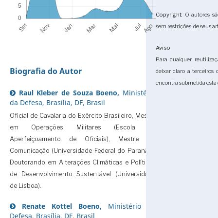
Copyright
: O autores sã
sem restrições, de seus ar
Aviso
Para qualquer reutilizaç
Biografia do Autor
deixar claro a terceiros
encontra submetida esta 
Raul Kleber de Souza Boeno,
Ministério
da Defesa, Brasília, DF, Brasil
Oficial de Cavalaria do Exército Brasileiro, Mestre
em Operações Militares (Escola de
Aperfeiçoamento de Oficiais), Mestre em
Comunicação (Universidade Federal do Paraná) e
Doutorando em Alterações Climáticas e Políticas
de Desenvolvimento Sustentável (Universidade
de Lisboa).
Renate Kottel Boeno,
Ministério da
Defesa, Brasília, DF, Brasil