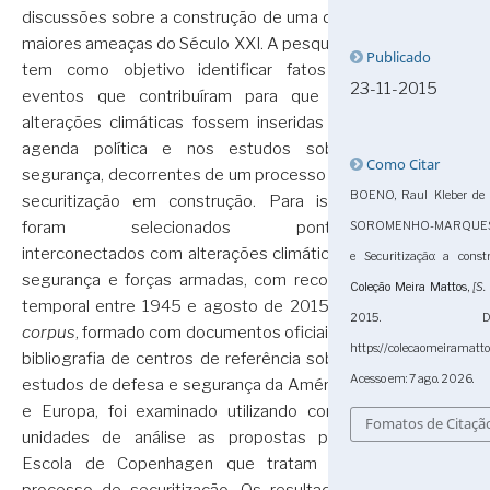
discussões sobre a construção de uma das
maiores ameaças do Século XXI. A pesquisa
Publicado
tem como objetivo identificar fatos e
23-11-2015
eventos que contribuíram para que as
alterações climáticas fossem inseridas na
agenda política e nos estudos sobre
Como Citar
segurança, decorrentes de um processo de
BOENO, Raul Kleber de 
securitização em construção. Para isso,
foram selecionados pontos
SOROMENHO-MARQUES, Vir
interconectados com alterações climáticas,
e Securitização: a const
segurança e forças armadas, com recorte
Coleção Meira Mattos
,
[S. 
temporal entre 1945 e agosto de 2015. O
2015. Dis
corpus
, formado com documentos oficiais e
https://colecaomeiramatt
bibliografia de centros de referência sobre
Acesso em: 7 ago. 2026.
estudos de defesa e segurança da América
e Europa, foi examinado utilizando como
Fomatos de Citaçã
unidades de análise as propostas pela
Escola de Copenhagen que tratam do