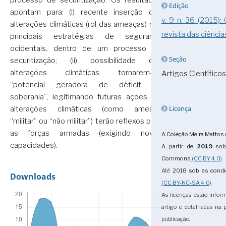
processo de securitização. Os resultados
Edição
apontam para: (i) recente inserção das
v. 9 n. 36 (2015):
alterações climáticas (rol das ameaças) nas
revista das ciência
principais estratégias de segurança
ocidentais, dentro de um processo de
Seção
securitização; (ii) possibilidade das
alterações climáticas tornarem-se
Artigos Científicos
“potencial geradora de déficit de
soberania”, legitimando futuras ações; (iii)
Licença
alterações climáticas (como ameaça
“militar” ou “não militar”) terão reflexos para
as forças armadas (exigindo novas
A Coleção Meira Mattos 
capacidades).
A partir de
2019
sob 
Commons
(CC BY 4.0)
Até
2018
sob as cond
Downloads
(CC BY-NC-SA 4.0)
As licenças estão infor
artigo e detalhadas na
publicação.