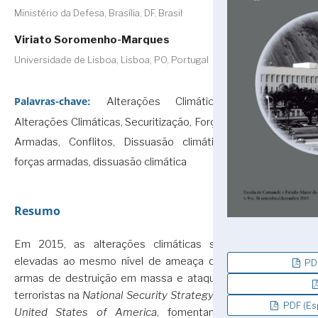
Ministério da Defesa, Brasília, DF, Brasil
Viriato Soromenho-Marques
Universidade de Lisboa, Lisboa, PO, Portugal
Palavras-chave:
Alterações Climáticas,
Alterações Climáticas, Securitização, Forças
Armadas, Conflitos, Dissuasão climática,
forças armadas, dissuasão climática
Resumo
Em 2015, as alterações climáticas são
elevadas ao mesmo nível de ameaça que
PDF
armas de destruição em massa e ataques
terroristas na
National Security Strategy of
PDF (Es
United States of America
, fomentando