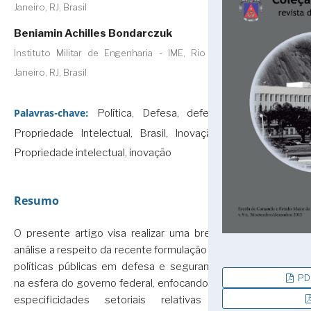
Janeiro, RJ, Brasil
Beniamin Achilles Bondarczuk
Instituto Militar de Engenharia - IME, Rio de
Janeiro, RJ, Brasil
Palavras-chave:
Política, Defesa, defesa,
Propriedade Intelectual, Brasil, Inovação.,
Propriedade intelectual, inovação
Resumo
O presente artigo visa realizar uma breve
análise a respeito da recente formulação de
políticas públicas em defesa e segurança,
PDF
na esfera do governo federal, enfocando as
especificidades setoriais relativas à