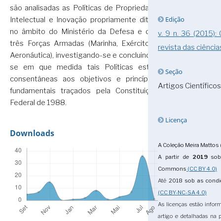
são analisadas as Políticas de Propriedade
Edição
Intelectual e Inovação propriamente ditas,
no âmbito do Ministério da Defesa e das
v. 9 n. 36 (2015):
três Forças Armadas (Marinha, Exército e
revista das ciência
Aeronáutica), investigando-se e concluindo-
se em que medida tais Políticas estão
Seção
consentâneas aos objetivos e princípios
Artigos Científicos
fundamentais traçados pela Constituição
Federal de 1988.
Licença
Downloads
A Coleção Meira Mattos 
A partir de
2019
sob 
Commons
(CC BY 4.0)
Até
2018
sob as cond
(CC BY-NC-SA 4.0)
As licenças estão infor
artigo e detalhadas na