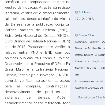
temática da propriedade intelectual e
gestão da inovação. Através da revisão da
Publicado
literatura, verifica-se o amadurecimento de
tais políticas, desde a criação do Ministério
17-12-2015
da Defesa até a publicação conjunta da
Política Nacional de Defesa (PND), da
Como Citar
Estratégia Nacional de Defesa (END) e do
Livro Branco de Defesa Nacional (LDBN) no
CORRÊA, Lenilton D
ano de 2013. Posteriormente, verifica-se a
Beniamin Achilles. Formu
relação entre PND e END com outras
Defesa Nacional e Segur
políticas públicas, tais como a Política de
Intelectual e Inovação na
Desenvolvimento Produtivo (PDP), o Plano
Mattos
,
[S. l.]
, v. 9, n. 36,
Brasil Maior e a Estratégia Nacional de
Ciência, Tecnologia e Inovação (ENCTI). Em
em:
seguida, verificam-se as normas especiais
https://colecaomeiramatt
para as compras, contratações e
Acesso em: 10 ago. 2026.
desenvolvimento de produtos e de
Fomatos de Citaçã
sistemas de defesa. Após o
estabelecimento deste referencial teórico,