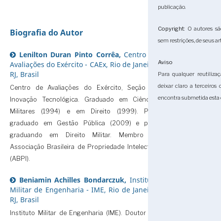
publicação.
Copyright
: O autores sã
Biografia do Autor
sem restrições, de seus ar
Lenilton Duran Pinto Corrêa,
Centro de
Aviso
Avaliações do Exército - CAEx, Rio de Janeiro,
RJ, Brasil
Para qualquer reutilizaç
deixar claro a terceiros
Centro de Avaliações do Exército, Seção de
encontra submetida esta 
Inovação Tecnológica. Graduado em Ciências
Militares (1994) e em Direito (1999). Pós-
graduado em Gestão Pública (2009) e pós-
graduando em Direito Militar. Membro da
Associação Brasileira de Propriedade Intelectual
(ABPI).
Beniamin Achilles Bondarczuk,
Instituto
Militar de Engenharia - IME, Rio de Janeiro,
RJ, Brasil
Instituto Militar de Engenharia (IME). Doutor em