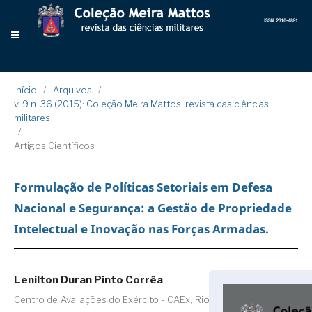
Início
/
Arquivos
/
v. 9 n. 36 (2015): Coleção Meira Mattos: revista das ciências
militares
/
Artigos Científicos
Formulação de Políticas Setoriais em Defesa
Nacional e Segurança: a Gestão de Propriedade
Intelectual e Inovação nas Forças Armadas.
Lenilton Duran Pinto Corrêa
Centro de Avaliações do Exército - CAEx, Rio de