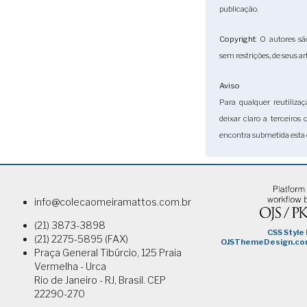
publicação.
Copyright
: O autores sã
sem restrições, de seus ar
Aviso
Para qualquer reutilizaç
deixar claro a terceiros
encontra submetida esta 
info@colecaomeiramattos.com.br
(21) 3873-3898
(21) 2275-5895 (FAX)
Praça General Tibúrcio, 125 Praia
Vermelha - Urca
Rio de Janeiro - RJ, Brasil. CEP
22290-270