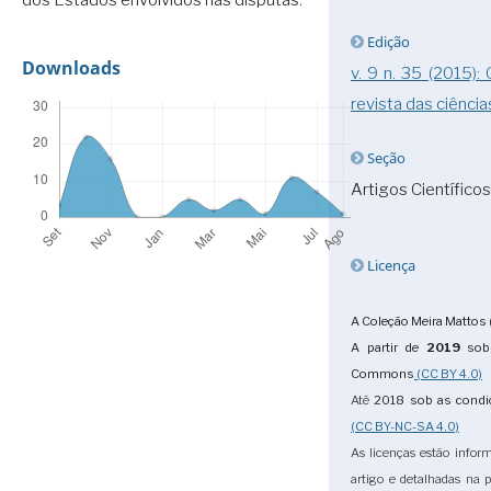
dos Estados envolvidos nas disputas.
Edição
Downloads
v. 9 n. 35 (2015):
revista das ciência
Seção
Artigos Científicos
Licença
A Coleção Meira Mattos 
A partir de
2019
sob 
Commons
(CC BY 4.0)
Até
2018
sob as cond
(CC BY-NC-SA 4.0)
As licenças estão infor
artigo e detalhadas na