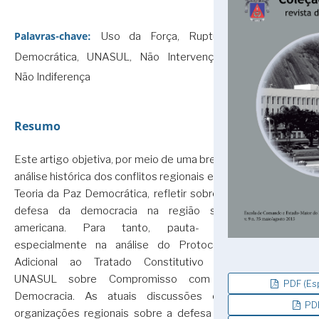
Palavras-chave:
Uso da Força, Ruptura
Democrática, UNASUL, Não Intervenção,
Não Indiferença
Resumo
Este artigo objetiva, por meio de uma breve
análise histórica dos conflitos regionais e da
Teoria da Paz Democrática, refletir sobre a
defesa da democracia na região sul-
americana. Para tanto, pauta- se
especialmente na análise do Protocolo
Adicional ao Tratado Constitutivo da
UNASUL sobre Compromisso com a
PDF (Esp
Democracia. As atuais discussões em
PDF
organizações regionais sobre a defesa da