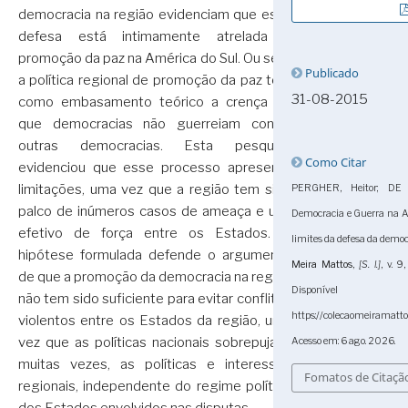
democracia na região evidenciam que essa
defesa está intimamente atrelada à
promoção da paz na América do Sul. Ou seja,
Publicado
a política regional de promoção da paz tem
31-08-2015
como embasamento teórico a crença de
que democracias não guerreiam contra
outras democracias. Esta pesquisa
Como Citar
evidenciou que esse processo apresenta
limitações, uma vez que a região tem sido
PERGHER, Heitor; DE 
palco de inúmeros casos de ameaça e uso
Democracia e Guerra na Am
efetivo de força entre os Estados. A
limites da defesa da democ
hipótese formulada defende o argumento
Meira Mattos
,
[S. l.]
, v. 
de que a promoção da democracia na região
Dispon
não tem sido suficiente para evitar conflitos
https://colecaomeiramatto
violentos entre os Estados da região, uma
vez que as políticas nacionais sobrepujam,
Acesso em: 6 ago. 2026.
muitas vezes, as políticas e interesses
Fomatos de Citaçã
regionais, independente do regime político