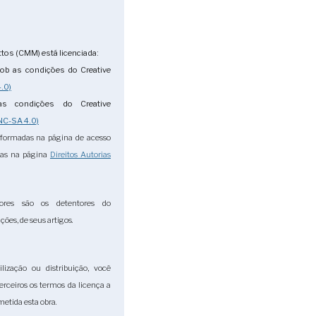
tos (CMM) está licenciada:
ob as condições do Creative
.0)
s condições do Creative
NC-SA 4.0)
nformadas na página de acesso
das na página
Direitos Autorias
ores são os detentores do
ções, de seus artigos.
lização ou distribuição, você
terceiros os termos da licença a
etida esta obra.