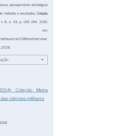
versus planejamento estratégico
 de métodos e resultados.
Coleção
, v. 8, n. 33, p. 185–194, 2015.
nível em:
mattos.com.br/CMM/article/view/
. 2026.
tação
2014): Coleção Meira
 das ciências militares
icos