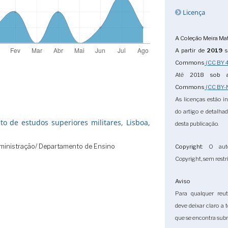
Licença
A Coleção Meira Mat
A partir de
2019
s
Commons
(CC BY 4
Até
2018
sob a
Commons
(CC BY-
As licenças estão i
do artigo e detalha
uto de estudos superiores militares, Lisboa,
desta publicação.
ministração/ Departamento de Ensino
Copyright
: O aut
Copyright, sem restri
Aviso
Para qualquer reuti
deve deixar claro a 
que se encontra subm