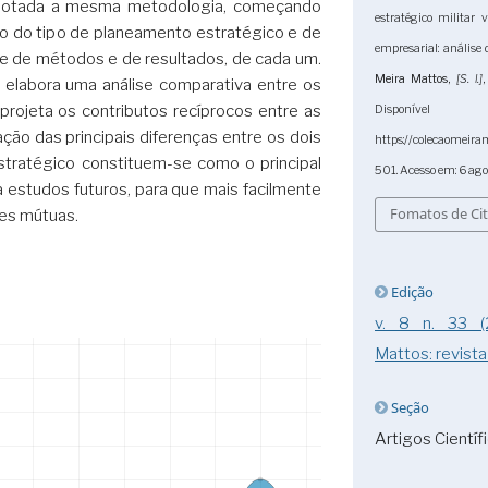
adotada a mesma metodologia, começando
estratégico militar 
o do tipo de planeamento estratégico e de
empresarial: análise
se de métodos e de resultados, de cada um.
Meira Mattos
,
[S. l.]
lo elabora uma análise comparativa entre os
projeta os contributos recíprocos entre as
Dispo
ção das principais diferenças entre os dois
https://colecaomeira
tratégico constituem-se como o principal
501. Acesso em: 6 ago
a estudos futuros, para que mais facilmente
Fomatos de Ci
ões mútuas.
Edição
v. 8 n. 33 (
Mattos: revista
Seção
Artigos Científ