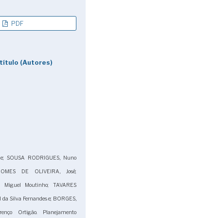
PDF
título (Autores)
rge; SOUSA RODRIGUES, Nuno
OMES DE OLIVEIRA, José;
 Miguel Moutinho; TAVARES
 da Silva Fernandes e; BORGES,
enço Ortigão. Planejamento