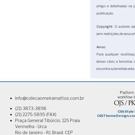
artigo e detalhadas na
publicação.
Copyright
: O autores sã
sem restrições, de seus ar
Aviso
Para qualquer reutilizaç
deixar claro a terceiros
encontra submetida esta 
info@colecaomeiramattos.com.br
(21) 3873-3898
(21) 2275-5895 (FAX)
Praça General Tibúrcio, 125 Praia
Vermelha - Urca
Rio de Janeiro - RJ, Brasil. CEP