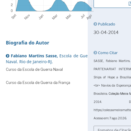
Publicado
30-04-2014
Biografia do Autor
Como Citar
Fabiano Martins Sasse,
Escola de Guerra
Naval. Rio de Janeiro-RJ.
SASSE, Fabiano Martin
PARTENARIAT INTERMI
Curso da Escola de Guerra Naval
Ships of Hope: a Brazili
Curso da Escola de Guerra da França
<br> Navios da Esperança
Brasileira.
Coleção Meira 
2014. Dis
https://colecaomeiramatt
Acesso em: 7 ago. 2026.
Fomatos de Citaçã