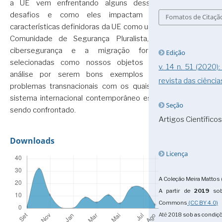
a UE vem enfrentando alguns desses
desafios e como eles impactam as
Fomatos de Citaçã
características definidoras da UE como uma
Comunidade de Segurança Pluralista, a
cibersegurança e a migração foram
Edição
selecionadas como nossos objetos de
v. 14 n. 51 (2020)
análise por serem bons exemplos de
revista das ciência
problemas transnacionais com os quais o
sistema internacional contemporâneo está
Seção
sendo confrontado.
Artigos Científicos
Downloads
Licença
A Coleção Meira Mattos 
A partir de
2019
sob
Commons
(CC BY 4.0)
Até
2018
sob as condiç