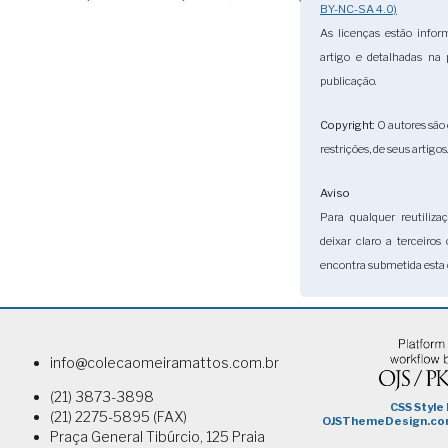
BY-NC-SA 4.0)
As licenças estão info
artigo e detalhadas na
publicação.
Copyright
: O autores são
restrições, de seus artigos
Aviso
Para qualquer reutiliza
deixar claro a terceiros
encontra submetida esta 
info@colecaomeiramattos.com.br
(21) 3873-3898
(21) 2275-5895 (FAX)
Praça General Tibúrcio, 125 Praia