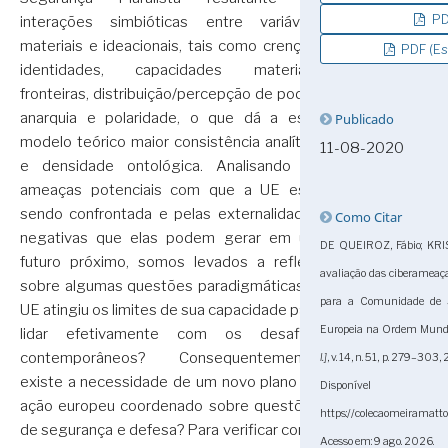
PDF
interações simbióticas entre variáveis
materiais e ideacionais, tais como crenças,
PDF (Es
identidades, capacidades materiais,
fronteiras, distribuição/percepção de poder,
anarquia e polaridade, o que dá a este
Publicado
modelo teórico maior consistência analítica
11-08-2020
e densidade ontológica. Analisando as
ameaças potenciais com que a UE está
sendo confrontada e pelas externalidades
Como Citar
negativas que elas podem gerar em um
DE QUEIROZ, Fábio; KRI
futuro próximo, somos levados a refletir
avaliação das ciberameaç
sobre algumas questões paradigmáticas: a
para a Comunidade de S
UE atingiu os limites de sua capacidade para
Europeia na Ordem Mundi
lidar efetivamente com os desafios
contemporâneos? Consequentemente,
l.]
, v. 14, n. 51, p. 279–3
existe a necessidade de um novo plano de
Dispon
ação europeu coordenado sobre questões
https://colecaomeiramatt
de segurança e defesa? Para verificar como
Acesso em: 9 ago. 2026.