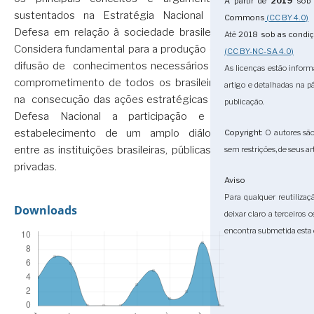
A partir de
2019
sob 
sustentados na Estratégia Nacional de
Commons
(CC BY 4.0)
Defesa em relação à sociedade brasileira.
Até
2018
sob as condi
Considera fundamental para a produção e a
(CC BY-NC-SA 4.0)
difusão de conhecimentos necessários ao
As licenças estão infor
comprometimento de todos os brasileiros
artigo e detalhadas na 
na consecução das ações estratégicas de
publicação.
Defesa Nacional a participação e o
estabelecimento de um amplo diálogo
Copyright
: O autores sã
entre as instituições brasileiras, públicas e
sem restrições, de seus ar
privadas.
Aviso
Para qualquer reutilizaç
Downloads
deixar claro a terceiros 
encontra submetida esta 