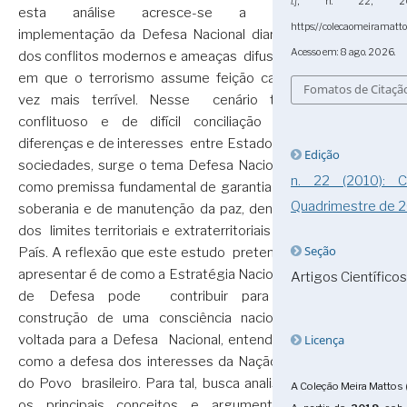
l.]
, n. 22, 2010
esta análise acresce-se a da
https://colecaomeiramatto
implementação da Defesa Nacional diante
Acesso em: 8 ago. 2026.
dos conflitos modernos e ameaças difusas,
em que o terrorismo assume feição cada
Fomatos de Citaçã
vez mais terrível. Nesse cenário tão
conflituoso e de difícil conciliação de
diferenças e de interesses entre Estados e
Edição
sociedades, surge o tema Defesa Nacional
n. 22 (2010):
como premissa fundamental de garantia da
Quadrimestre de 
soberania e de manutenção da paz, dentro
dos limites territoriais e extraterritoriais do
Seção
País. A reflexão que este estudo pretende
apresentar é de como a Estratégia Nacional
Artigos Científicos
de Defesa pode contribuir para a
construção de uma consciência nacional
Licença
voltada para a Defesa Nacional, entendida
como a defesa dos interesses da Nação e
do Povo brasileiro. Para tal, busca analisar
A Coleção Meira Mattos 
os principais conceitos e argumentos