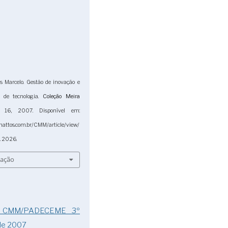
Marcelo. Gestão de inovação e
p de tecnologia.
Coleção Meira
. 16, 2007. Disponível em:
mattos.com.br/CMM/article/view/
. 2026.
tação
): CMM/PADECEME 3º
de 2007