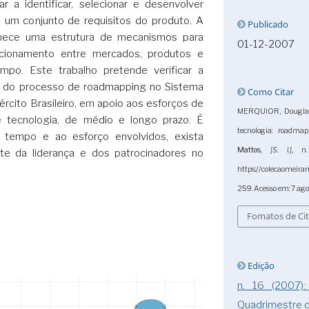
r a identificar, selecionar e desenvolver
a um conjunto de requisitos do produto. A
Publicado
ece uma estrutura de mecanismos para
01-12-2007
acionamento entre mercados, produtos e
mpo. Este trabalho pretende verificar a
o do processo de roadmapping no Sistema
Como Citar
ército Brasileiro, em apoio aos esforços de
MERQUIOR, Douglas 
e tecnologia, de médio e longo prazo. É
tecnologia: roadma
 tempo e ao esforço envolvidos, exista
Mattos
,
[S. l.]
, n
e da liderança e dos patrocinadores no
https://colecaomeira
259. Acesso em: 7 ago
Fomatos de Ci
Edição
n. 16 (2007
Quadrimestre 