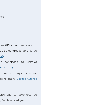
icos
tos (CMM) está licenciada:
ob as condições do Creative
.0)
s condições do Creative
NC-SA 4.0)
nformadas na página de acesso
das na página
Direitos Autorias
ores são os detentores do
ções, de seus artigos.