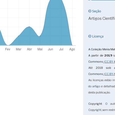
Seção
Artigos Científ
Licença
A Coleção Meira Mat
A partir de
2019
s
Commons
(CC BY 4
Até
2018
sob a
Commons
(CC BY-
As licenças estão i
do artigo e detalha
desta publicação.
Copyright
: O aut
Copyright, sem restri