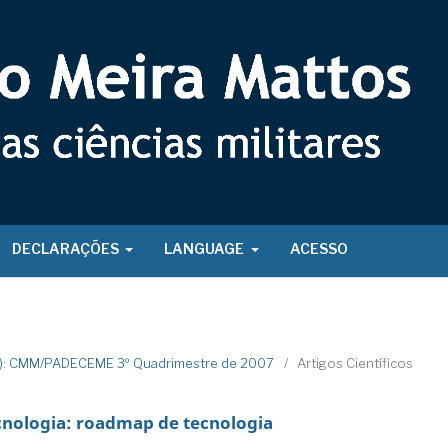
DECLARAÇÕES
LANGUAGE
ACESSO
7): CMM/PADECEME 3º Quadrimestre de 2007
/
Artigos Científicos
cnologia: roadmap de tecnologia