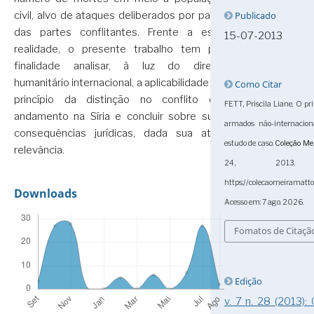
Publicado
civil, alvo de ataques deliberados por parte
das partes conflitantes. Frente a essa
15-07-2013
realidade, o presente trabalho tem por
finalidade analisar, à luz do direito
humanitário internacional, a aplicabilidade do
Como Citar
princípio da distinção no conflito em
FETT, Priscila Liane. O pri
andamento na Síria e concluir sobre suas
armados não-internacion
consequências jurídicas, dada sua atual
estudo de caso.
Coleção Me
relevância.
24, 2013. 
https://colecaomeiramatt
Downloads
Acesso em: 7 ago. 2026.
Fomatos de Citaçã
Edição
v. 7 n. 28 (2013):