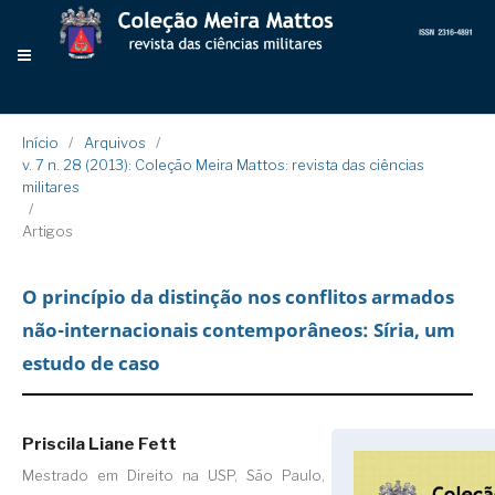
Início
/
Arquivos
/
v. 7 n. 28 (2013): Coleção Meira Mattos: revista das ciências
militares
/
Artigos
O princípio da distinção nos conflitos armados
não-internacionais contemporâneos: Síria, um
estudo de caso
Priscila Liane Fett
Mestrado em Direito na USP, São Paulo, SP,