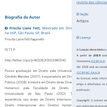
revista das ciência
Seção
Biografia do Autor
Artigos
Priscila Liane Fett,
Mestrado em Direito
na USP, São Paulo, SP, Brasil
Licença
Priscila Liane Fett Faganello
FETT, P.
A Coleção Meira Mattos 
A partir de
2019
sob 
http://lattes.cnpq.br/8213630503380545
Commons
(CC BY 4.0)
Até
2018
sob as cond
Possui graduação em Direito pela Universidade
(CC BY-NC-SA 4.0)
Candido Mendes (2007), é especialista em Direito
As licenças estão infor
Público (2008), é mestre em Direito (área: Direitos
artigo e detalhadas na
Humanos) pela Faculdade de Direito da
publicação.
Universidade de São Paulo (2012). Tem
experiência nas áreas de Direito Internacional,
Copyright
: O autores sã
Direito Internacional dos Direitos Humanos,
sem restrições, de seus ar