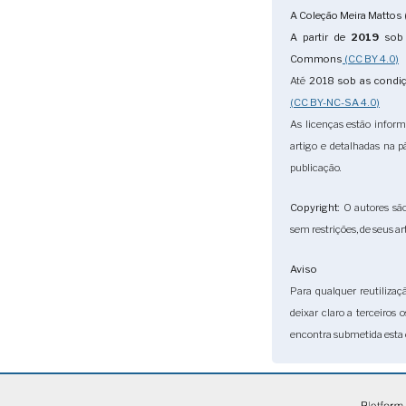
A Coleção Meira Mattos 
A partir de
2019
sob 
Commons
(CC BY 4.0)
Até
2018
sob as condi
(CC BY-NC-SA 4.0)
As licenças estão infor
artigo e detalhadas na 
publicação.
Copyright
: O autores sã
sem restrições, de seus ar
Aviso
Para qualquer reutilizaç
deixar claro a terceiros 
encontra submetida esta 