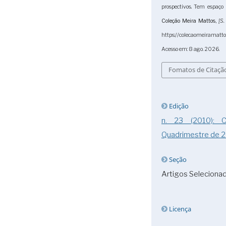
prospectivos. Tem espaço 
Coleção Meira Mattos
,
[S. 
https://colecaomeiramatto
Acesso em: 8 ago. 2026.
Fomatos de Citaçã
Edição
n. 23 (2010):
Quadrimestre de 
Seção
Artigos Seleciona
Licença