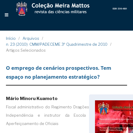
Início
/
Arquivos
/
n. 23 (2010): CMM/PADECEME 3º Quadrimestre de 2010
/
Artigos Selecionados
O emprego de cenários prospectivos. Tem
espaço no planejamento estratégico?
Mário Minoru Kuamoto
Fiscal administrativo do Regimento Dragões da
Independência e instrutor da Escola de
Aperfeiçoamento de Oficiais