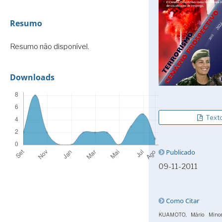
Resumo
Resumo não disponível.
Downloads
Text
Publicado
09-11-2011
Como Citar
KUAMOTO, Mário Minor