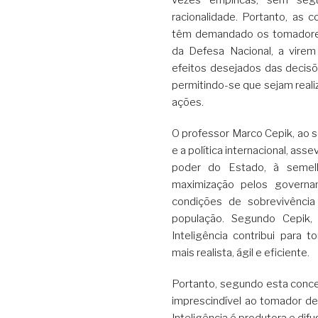
racionalidade. Portanto, as 
têm demandado os tomadores
da Defesa Nacional, a virem 
efeitos desejados das decisõ
permitindo-se que sejam reali
ações.
O professor Marco Cepik, ao se
e a política internacional, as
poder do Estado, à semel
maximização pelos governa
condições de sobrevivênci
população. Segundo Cepik,
Inteligência contribui para 
mais realista, ágil e eficiente.
Portanto, segundo esta concep
imprescindível ao tomador de
Inteligência é produtora e d