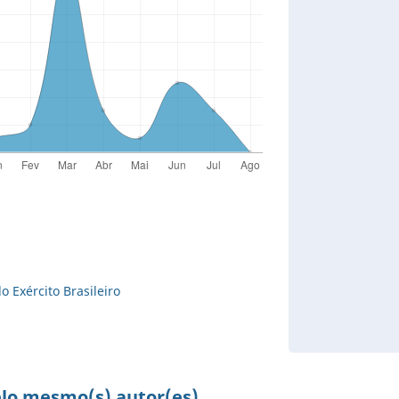
o Exército Brasileiro
elo mesmo(s) autor(es)