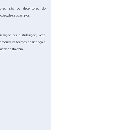
ores são os detentores do
ções, de seus artigos.
lização ou distribuição, você
terceiros os termos da licença a
etida esta obra.