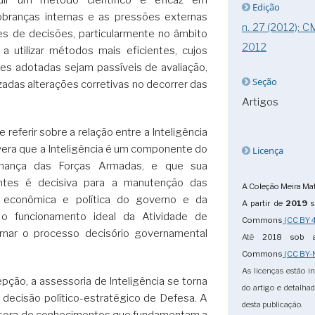
Edição
cobranças internas e as pressões externas
n. 27 (2012): 
 de decisões, particularmente no âmbito
2012
a utilizar métodos mais eficientes, cujos
es adotadas sejam passíveis de avaliação,
Seção
zadas alterações corretivas no decorrer das
Artigos
 referir sobre a relação entre a Inteligência
severa que a Inteligência é um componente do
Licença
hança das Forças Armadas, e que sua
ntes é decisiva para a manutenção das
A Coleção Meira Mat
a econômica e política do governo e da
A partir de
2019
s
 o funcionamento ideal da Atividade de
Commons
(CC BY 4
tornar o processo decisório governamental
Até
2018
sob a
Commons
(CC BY-
As licenças estão i
ção, a assessoria de Inteligência se torna
do artigo e detalha
 decisão político-estratégico de Defesa. A
desta publicação.
ifusora de conhecimentos que fundamentam a