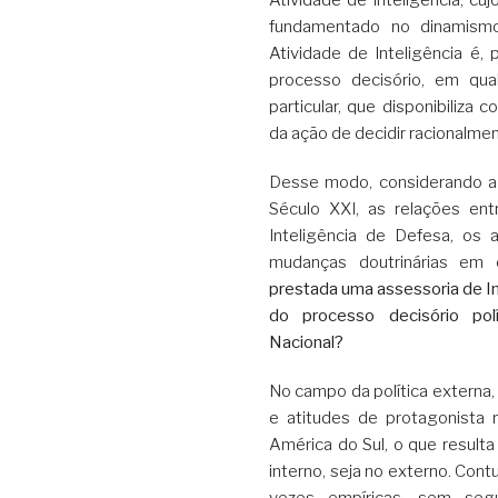
fundamentado no dinamism
Atividade de Inteligência é,
processo decisório, em qua
particular, que disponibiliz
da ação de decidir racionalmen
Desse modo, considerando a 
Século XXI, as relações en
Inteligência de Defesa, os 
mudanças doutrinárias em 
prestada uma assessoria de In
do processo decisório pol
Nacional?
No campo da política externa,
e atitudes de protagonista n
América do Sul, o que resulta
interno, seja no externo. Co
vezes empíricas, sem seg