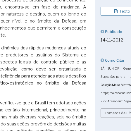
o, encontra-se em fase de mudança. A
Texto
 por natureza e destino, quem ao longo do
lquer nível, e no âmbito da Defesa, em
a conhecimentos que permitem a consecução
Publicado
te.
14-11-2012
dinâmica das rápidas mudanças atuais do
tre produtores e usuários do Sistema de
Como Citar
aspectos legais de controle público e as
evolução,
como deve ser organizada e
SÁ JUNIOR, Genes
teligência para atender aos atuais desafios
Sugestões para a inte
ítico-estratégico no âmbito da Defesa
Coleção Meira Mattos
https://colecaomeira
227. Acesso em: 7 ago
 verifica-se que o Brasil tem adotado ações
o cenário internacional, principalmente na
Fomatos de Ci
 nas mais diversas reações, seja no âmbito
ntudo suas ações provêm de decisões muitas
uir um método científico e eficaz em