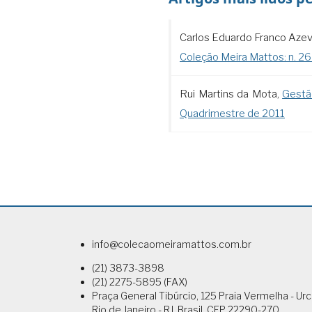
Carlos Eduardo Franco Azev
Coleção Meira Mattos: n. 2
Rui Martins da Mota,
Gestã
Quadrimestre de 2011
info@colecaomeiramattos.com.br
(21) 3873-3898
(21) 2275-5895 (FAX)
Praça General Tibúrcio, 125 Praia Vermelha - Ur
Rio de Janeiro - RJ, Brasil. CEP 22290-270