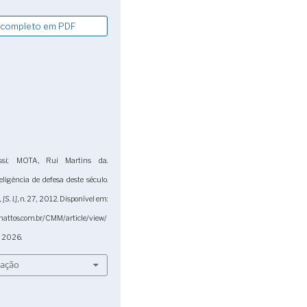
 completo em PDF
si; MOTA, Rui Martins da.
ligência de defesa deste século.
,
[S. l.]
, n. 27, 2012. Disponível em:
mattos.com.br/CMM/article/view/
. 2026.
tação