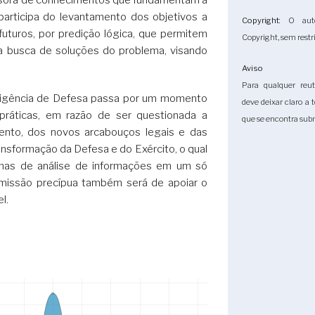
participa do levantamento dos objetivos a
Copyright
: O aut
futuros, por predição lógica, que permitem
Copyright, sem restri
a a busca de soluções do problema, visando
Aviso
Para qualquer reuti
teligência de Defesa passa por um momento
deve deixar claro a 
 práticas, em razão de ser questionada a
que se encontra subm
ento, dos novos arcabouços legais e das
sformação da Defesa e do Exército, o qual
emas de análise de informações em um só
 missão precípua também será de apoiar o
l.