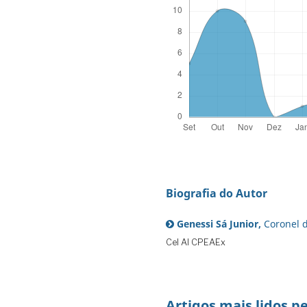
Biografia do Autor
Genessi Sá Junior,
Coronel d
Cel Al CPEAEx
Artigos mais lidos p