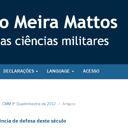
DECLARAÇÕES
LANGUAGE
ACESSO
2): CMM 3º Quadrimestre de 2012
/
Artigos
ência de defesa deste século