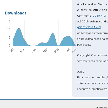
A Coleção Meira Mattos 
A partir de
2019
sob 
Downloads
Commons
(CC BY 4.0)
Até
2018
sob as condi
(CC BY-NC-SA 4.0)
As licenças estão infor
artigo e detalhadas na 
publicação.
Copyright
: O autores sã
sem restrições, de seus ar
Aviso
Para qualquer reutilizaç
deixar claro a terceiros 
encontra submetida esta 