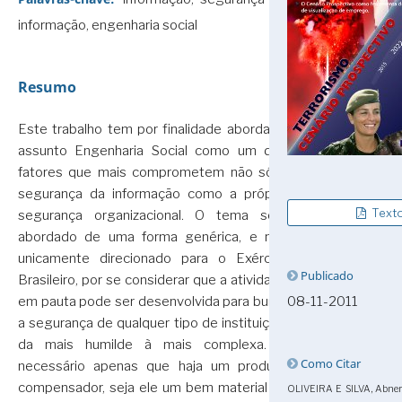
informação, engenharia social
Resumo
Este trabalho tem por finalidade abordar o
assunto Engenharia Social como um dos
fatores que mais comprometem não só a
segurança da informação como a própria
Text
segurança organizacional. O tema será
abordado de uma forma genérica, e não
unicamente direcionado para o Exército
Publicado
Brasileiro, por se considerar que a atividade
em pauta pode ser desenvolvida para burlar
08-11-2011
a segurança de qualquer tipo de instituição,
da mais humilde à mais complexa. É
Como Citar
necessário apenas que haja um produto
compensador, seja ele um bem material ou
OLIVEIRA E SILVA, Abner d