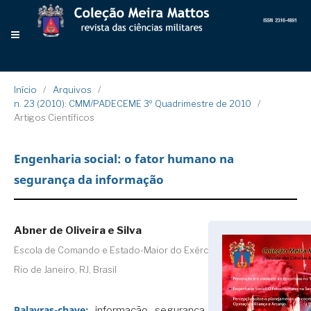
Início
/
Arquivos
/
n. 23 (2010): CMM/PADECEME 3º Quadrimestre de 2010
/
Artigos Científicos
Engenharia social: o fator humano na
segurança da informação
Abner de Oliveira e Silva
Escola de Comando e Estado-Maior do Exército,
Rio de Janeiro, RJ, Brasil
Palavras-chave:
informação, segurança da