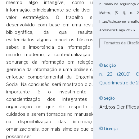
mesmo algo intangível, como uma
humano na segurança d
informação, principalmente se ela tiver um
Mattos
,
[S. l.]
, n. 2
valor estratégico. O trabalho será
https://colecaomeiramatto
desenvolvido com base em uma revisão
Acesso em: 8 ago. 2026.
bibliográfica, da qual resultarão
evidenciados alguns conceitos básicos, a
Fomatos de Citaçã
saber: a importância da informação no
mundo moderno, a contextualização da
segurança da informação em relação à
Edição
gerência da informação e uma análise com
n. 23 (2010):
enfoque comportamental da Engenharia
Quadrimestre de 
Social. Na conclusão, será mostrado o quão
importante é o investimento na
Seção
conscientização dos integrantes da
organização no que diz respeito aos
Artigos Científicos
cuidados a serem tomados no manuseio e
na disponibilização das informações
Licença
organizacionais, por mais simples que elas
possam ser.