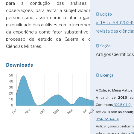
para a condução das análises e
observações, para evitar a subjetividade e
Edição
personalismo, assim como relatar o ganho
v. 18 n. 63 (2024
na qualidade das análises com o incremento
revista das ciência
da experiência como fator substantivo no
processo de estudo da Guerra e das
Seção
Ciências Militares.
Artigos Científicos
Downloads
Licença
A Coleção Meira Mattos 
A partir de
2019
sob
Commons
(CC BY 4.0)
Até
2018
sob as condi
BY-NC-SA 4.0)
As licenças estão informa
e detalhadas na página
Di