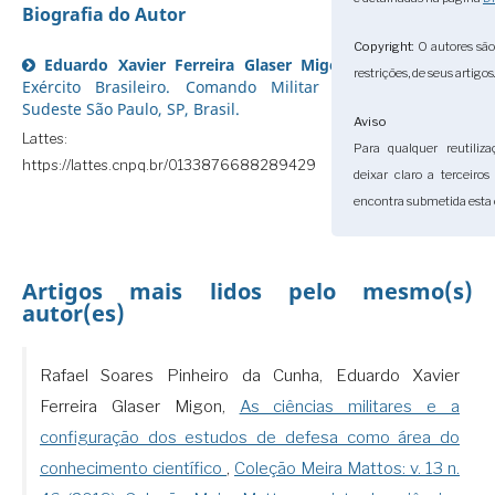
Biografia do Autor
Copyright
: O autores sã
Eduardo Xavier Ferreira Glaser Migon,
restrições, de seus artigos
Exército Brasileiro. Comando Militar do
Sudeste São Paulo, SP, Brasil.
Aviso
Lattes:
Para qualquer reutiliza
https://lattes.cnpq.br/0133876688289429
deixar claro a terceiro
encontra submetida esta 
Artigos mais lidos pelo mesmo(s)
autor(es)
Rafael Soares Pinheiro da Cunha, Eduardo Xavier
Ferreira Glaser Migon,
As ciências militares e a
configuração dos estudos de defesa como área do
conhecimento científico
,
Coleção Meira Mattos: v. 13 n.