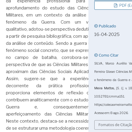
da experiência profissional para o
PDF (Es
aprofundamento do estudo das Ciências
Militares, em um contexto da análise do
fenômeno da Guerra. Com um viés
Publicado
qualitativo, adotou-se perspectiva dedutiva,
16-04-2025
a partir de pesquisa bibliográfica, com apoio
da análise de conteúdo. Sendo a guerra um
fenômeno social concreto, que se expressa
Como Citar
no campo de batalha, corrobora-se a
SILVA, Marco Aurélio V
perspectiva de que as Ciências Militares se
aproximam das Ciências Sociais Aplicadas.
Ferreira Glaser. Ciências M
Assim, sugere-se que a experiência,
o fenômeno da Guerra e a
decorrente da prática profissional,
Meira Mattos
,
[S. l.]
, v. 
proporciona elementos de reflexão que
10.52781/cmm.a
contribuem analiticamente com o estudo da
https://colecaomeiramatt
Guerra e, consequentemente,
Acesso em: 8 ago. 2026.
aperfeiçoamento das Ciências Militares.
Neste contexto, destaca-se a necessidade
Fomatos de Citaçã
de se estruturar uma metodologia coerente