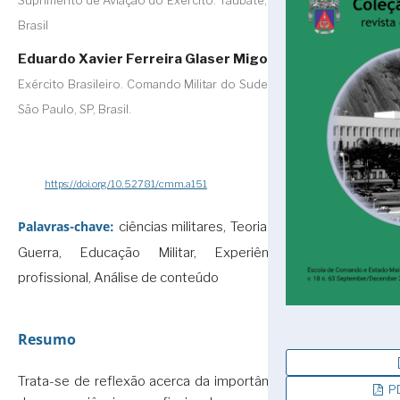
Suprimento de Aviação do Exército. Taubaté, SP,
Brasil
Eduardo Xavier Ferreira Glaser Migon
Exército Brasileiro. Comando Militar do Sudeste
São Paulo, SP, Brasil.
https://doi.org/10.52781/cmm.a151
Palavras-chave:
ciências militares, Teoria da
Guerra, Educação Militar, Experiência
profissional, Análise de conteúdo
Resumo
Trata-se de reflexão acerca da importância
PD