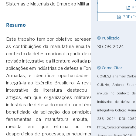
Sistemas e Materiais de Emprego Militar
PD
PDF (Es
Resumo
Publicado
Este trabalho tem por objetivo apresentar
as contribuições da manufatura enxuta no
30-08-2024
contexto da defesa nacional, a partir de uma
revisão integrativa da literatura voltada para
Como Citar
aplicações em indústrias de defesa e Forças
Armadas, e identificar oportunidades de
GOMES, Hanameel Carlos V
integrá-la ao Exército Brasileiro. A revisão
CUNHA, Antonio Eduard
integrativa da literatura destacou 27
enxuta no contexto da
artigos, em que organizações militares e
indústrias de defesa 
indústrias de defesa do mundo todo têm se
integrativa.
Coleção Meir
beneficiado da aplicação dos princípios e
ferramentas da manufatura enxuta, na
236, 2024. DOI: 10.52
medida em que elimina ou reduz
https://colecaomeiramatt
desperdícios de processos, principalmente
Acesso em: 8 ago. 2026.