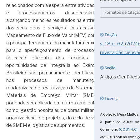
relacionados com a espera entre atividades
Fomatos de Citaçã
e processamentos desnecessários,
alcançando melhores resultados na entrega
dos seus bens e serviços. Destaca-se o
Edição
Mapeamento de Fluxo de Valor (MFV) como
a principal ferramenta da manufatura enxuta
v. 18 n. 62 (2024
para o aperfeiçoamento de processo e
revista das ciência
aplicação eficiente dos recursos. As
oportunidades de integrá-la ao Exército
Seção
Brasileiro são primariamente identificadas
Artigos Científicos
nos processos de manutenção,
modernização e revitalização de Sistemas e
Materiais de Emprego Militar (SMEM),
Licença
podendo ser aplicada em outros ambientes
como, gestão hospitalar, de obras militares,
A Coleção Meira Mattos 
organizacional, de projetos, do ciclo de vida
A partir de
2019
sob
de SMEM e logística de suprimentos.
Commons
(CC BY 4.0)
Até
2018
sob as condi