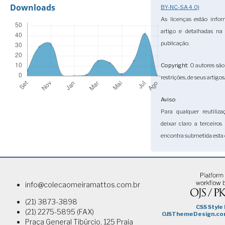
Downloads
BY-NC-SA 4.0)
As licenças estão info
artigo e detalhadas n
publicação.
Copyright
: O autores sã
restrições, de seus artigos
Aviso
Para qualquer reutiliza
deixar claro a terceiro
encontra submetida esta 
info@colecaomeiramattos.com.br
(21) 3873-3898
(21) 2275-5895 (FAX)
Praça General Tibúrcio, 125 Praia