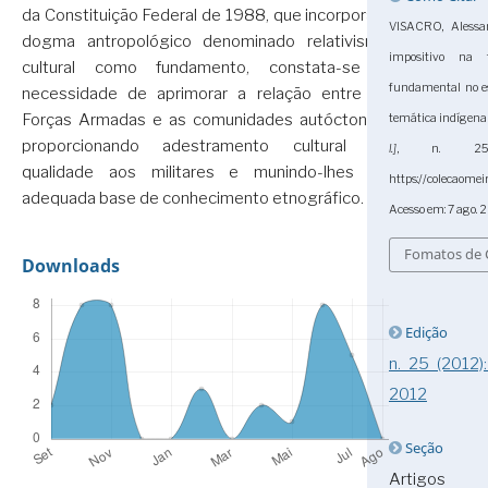
da Constituição Federal de 1988, que incorpora o
VISACRO, Alessan
dogma antropológico denominado relativismo
impositivo na
cultural como fundamento, constata-se a
fundamental no e
necessidade de aprimorar a relação entre as
Forças Armadas e as comunidades autóctones,
temática indígen
proporcionando adestramento cultural de
l.]
, n. 25,
qualidade aos militares e munindo-lhes de
https://colecaome
adequada base de conhecimento etnográfico.
Acesso em: 7 ago. 
Fomatos de 
Downloads
Edição
n. 25 (2012
2012
Seção
Artigos