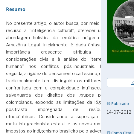
Resumo
No presente artigo, o autor busca, por meio do
recurso à “inteligência cultural”, oferecer uma
abordagem holística da temática indígena na
Amazônia Legal. Inicialmente, é dada ênfase à
importância crescente atribuída às
considerações civis e à análise do “terreno
humano” nos conflitos pós-industriais. Em
seguida, a rigidez do pensamento cartesiano, que
tradicionalmente tem distinguido os militares, é
confrontada com a complexidade intrínseca à
salvaguarda dos direitos dos grupos pré-
colombianos, expondo as limitações da lógica
Publicado
positivista impregnada de resíduos
14-07-2012
etnocêntricos. Considerando a superação da
meta integracionista estatal e os novos rumos
impostos ao indigenismo brasileiro pelo advento
Como Citar