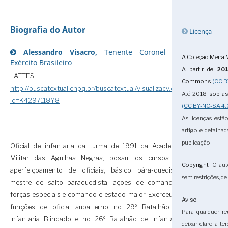
Biografia do Autor
Licença
Alessandro Visacro,
Tenente Coronel do
A Coleção Meira 
Exército Brasileiro
A partir de
20
LATTES:
Commons
(CC B
http://buscatextual.cnpq.br/buscatextual/visualizacv.do?
Até
2018
sob a
id=K4297118Y8
(CC BY-NC-SA 4.
As licenças estã
artigo e detalha
publicação.
Oficial de infantaria da turma de 1991 da Academia
Militar das Agulhas Negras, possui os cursos de
Copyright
: O aut
aperfeiçoamento de oficiais, básico pára-quedista,
sem restrições, de 
mestre de salto paraquedista, ações de comandos,
forças especiais e comando e estado-maior. Exerceu as
Aviso
funções de oficial subalterno no 29º Batalhão de
Para qualquer reu
Infantaria Blindado e no 26º Batalhão de Infantaria
deixar claro a te