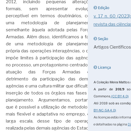
2012, incluindo pequenas alterações
Edição
formais, sem apresentar evolução
perceptível em termos doutrinários, com
v. 17 n. 60 (2023
uma metodologia de planejamento
revista das ciência
semelhante àquela adotada pelas Forças
Armadas. Além disso, identificamos a falta
Seção
de uma metodologia de planejamento
Artigos Científicos
própria das operações interagências, o que
impõe limites à participação das agências
no processo, um protagonismo centrado na
Licença
atuação das Forças Armadas em
detrimento da participação das demais
A Coleção Meira Mattos 
agências e uma cultura militar que dificulta a
A partir de
2019
sob
inserção de todos os órgãos nas fases do
Commons
(CC BY 4.0)
planejamento. Argumentamos, portanto,
Até
2018
sob as condi
que é possível a utilização de metodologia
BY-NC-SA 4.0)
mais flexível e adaptativa no emprego, em
As licenças estão informa
larga escala, desse tipo de operação
e detalhadas na página
Di
realizada pelas demais agências do Estado.