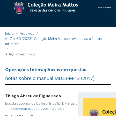
Início
/
Arquivos
/
v. 17 n. 60 (2023): Coleção Meira Mattos: revista das ciências
militares
/
Artigos Científicos
Operações Interagências em questão
notas sobre o manual MD33-M-12 (2017)
Thiago Abreu de Figueiredo
Escola Superior de Defesa. Brasília, DF, Brasil.
https://orcid.org/0000-0003-4139-2672