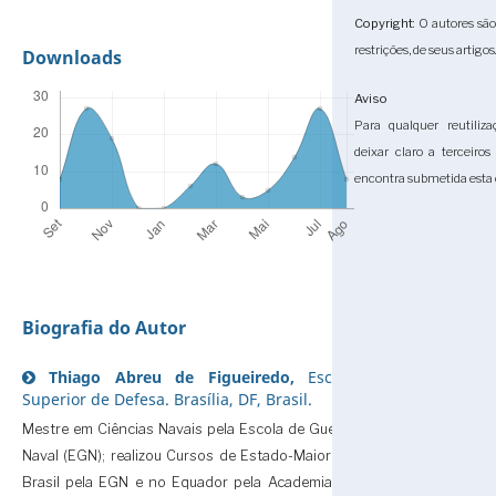
Copyright
: O autores sã
restrições, de seus artigos
Downloads
Aviso
Para qualquer reutiliza
deixar claro a terceiro
encontra submetida esta 
Biografia do Autor
Thiago Abreu de Figueiredo,
Escola
Superior de Defesa. Brasília, DF, Brasil.
Mestre em Ciências Navais pela Escola de Guerra
Naval (EGN); realizou Cursos de Estado-Maior no
Brasil pela EGN e no Equador pela Academia de