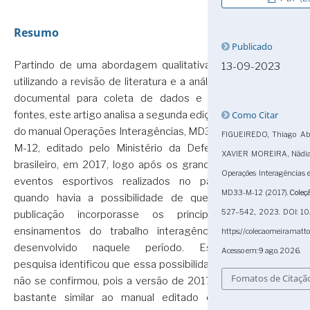
Resumo
Publicado
Partindo de uma abordagem qualitativa e
13-09-2023
utilizando a revisão de literatura e a análise
documental para coleta de dados e de
Como Citar
fontes, este artigo analisa a segunda edição
do manual Operações Interagências, MD33-
FIGUEIREDO, Thiago Abr
M-12, editado pelo Ministério da Defesa
XAVIER MOREIRA, Nádi
brasileiro, em 2017, logo após os grandes
Operações Interagências 
eventos esportivos realizados no país,
MD33-M-12 (2017).
Coleç
quando havia a possibilidade de que a
527–542, 2023. DOI: 10.
publicação incorporasse os principais
ensinamentos do trabalho interagências
https://colecaomeiramatt
desenvolvido naquele período. Esta
Acesso em: 9 ago. 2026.
pesquisa identificou que essa possibilidade
Fomatos de Citaçã
não se confirmou, pois a versão de 2017 é
bastante similar ao manual editado em