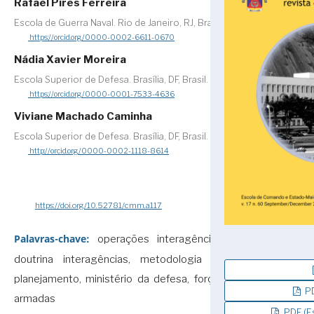
Rafael Pires Ferreira
Escola de Guerra Naval. Rio de Janeiro, RJ, Brasil.
https://orcid.org/0000-0002-6611-0670
Nádia Xavier Moreira
Escola Superior de Defesa. Brasília, DF, Brasil.
https://orcid.org/0000-0001-7533-4636
Viviane Machado Caminha
Escola Superior de Defesa. Brasília, DF, Brasil.
http://orcid.org/0000-0002-1118-8614
https://doi.org/10.52781/cmm.a117
Palavras-chave:
operações interagências,
doutrina interagências, metodologia de
planejamento, ministério da defesa, forças
PD
armadas
PDF (Es