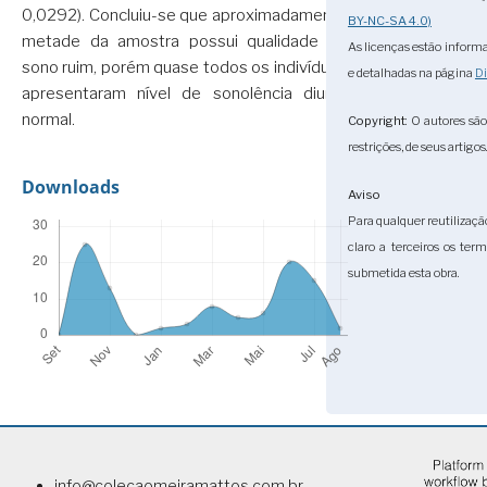
0,0292). Concluiu-se que aproximadamente
BY-NC-SA 4.0)
metade da amostra possui qualidade de
As licenças estão informa
sono ruim, porém quase todos os indivíduos
e detalhadas na página
Di
apresentaram nível de sonolência diurna
normal.
Copyright
: O autores sã
restrições, de seus artigos
Downloads
Aviso
Para qualquer reutilizaçã
claro a terceiros os ter
submetida esta obra.
info@colecaomeiramattos.com.br