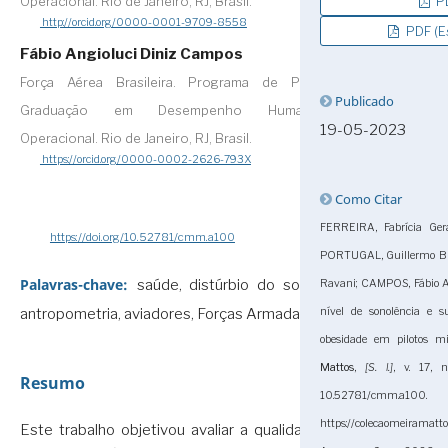
PD
Operacional. Rio de Janeiro, RJ, Brasil.
http://orcid.org/0000-0001-9709-8558
PDF (E
Fábio Angioluci Diniz Campos
Força Aérea Brasileira. Programa de Pós-
Publicado
Graduação em Desempenho Humano
19-05-2023
Operacional. Rio de Janeiro, RJ, Brasil.
https://orcid.org/0000-0002-2626-793X
Como Citar
FERREIRA, Fabrícia Ger
https://doi.org/10.52781/cmm.a100
PORTUGAL, Guillermo Bri
Palavras-chave:
saúde, distúrbio do sono,
Ravani; CAMPOS, Fábio An
nível de sonolência e s
antropometria, aviadores, Forças Armadas
obesidade em pilotos mil
Mattos
,
[S. l.]
, v. 17, 
Resumo
10.52781/cmm.a
https://colecaomeiramatt
Este trabalho objetivou avaliar a qualidade