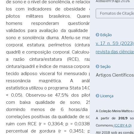
Acesso em: 9 ago. 2026.
de sono e o nível de sonolência, e relacioná-
los com indicadores de obesidade em
Fomatos de Citaçã
pilotos militares brasileiros. Quarenta
homens responderam questionários
validados para avaliação da qualidade de
Edição
sono e sonolência diurna. Aferiu-se massa
v. 17 n. 59 (2023
corporal, estatura, perímetros (cintura e
revista das ciência
quadril) e composição corporal. Calculou-se
a razão cintura/estatura (RCE), razão
Seção
cintura/quadril e índice de massa corporal. O
tecido adiposo visceral foi mensurado por
Artigos Científicos
ressonância magnética. A análise
estatística utilizou o programa Stata 14.0 (p
< 0,05). Observou-se 47,5% dos pilotos
Licença
com baixa qualidade de sono, 25%
dormindo menos de 6 horas/dia e
A Coleção Meira Mattos 
correlações positivas da qualidade de sono
A partir de
2019
sob
ruim com RCE (r = 0,3364; p = 0,0338) e
Commons
(CC BY 4.0)
percentual de gordura (r = 0,3451; p =
Até
2018
sob as condi