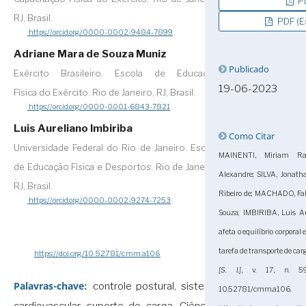
PD
RJ, Brasil.
PDF (E
https://orcid.org/0000-0002-9484-7899
Adriane Mara de Souza Muniz
Publicado
Exército Brasileiro. Escola de Educação
19-06-2023
Física do Exército. Rio de Janeiro, RJ, Brasil.
https://orcid.org/0000-0001-6843-7821
Luis Aureliano Imbiriba
Como Citar
Universidade Federal do Rio de Janeiro. Escola
MAINENTI, Miriam Ra
de Educação Física e Desportos. Rio de Janeiro,
Alexandre; SILVA, Jonatha
RJ, Brasil.
Ribeiro de; MACHADO, Fab
https://orcid.org/0000-0002-9274-7253
Souza; IMBIRIBA, Luis Aur
afeta o equilíbrio corporal
tarefa de transporte de ca
https://doi.org/10.52781/cmm.a106
[S. l.]
, v. 17, n. 5
Palavras-chave:
controle postural, sistema
10.52781/cmm.a