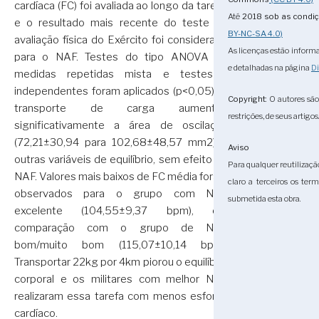
cardíaca (FC) foi avaliada ao longo da tarefa,
Até
2018
sob as condi
e o resultado mais recente do teste de
BY-NC-SA 4.0)
avaliação física do Exército foi considerado
As licenças estão informa
para o NAF. Testes do tipo ANOVA de
e detalhadas na página
Di
medidas repetidas mista e testes t
independentes foram aplicados (p<0,05). O
Copyright
: O autores sã
transporte de carga aumentou
restrições, de seus artigos
significativamente a área de oscilação
(72,21±30,94 para 102,68±48,57 mm2) e
Aviso
outras variáveis de equilíbrio, sem efeito do
Para qualquer reutilizaçã
NAF. Valores mais baixos de FC média foram
claro a terceiros os ter
observados para o grupo com NAF
submetida esta obra.
excelente (104,55±9,37 bpm), em
comparação com o grupo de NAF
bom/muito bom (115,07±10,14 bpm).
Transportar 22kg por 4km piorou o equilíbrio
corporal e os militares com melhor NAF
realizaram essa tarefa com menos esforço
cardíaco.