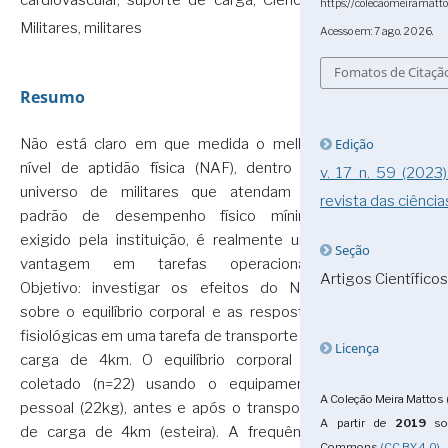
cardiovascular, suporte de carga, Ciências
https://colecaomeiramatt
Militares, militares
Acesso em: 7 ago. 2026.
Fomatos de Citaçã
Resumo
Edição
Não está claro em que medida o melhor
nível de aptidão física (NAF), dentro do
v. 17 n. 59 (2023
universo de militares que atendam ao
revista das ciência
padrão de desempenho físico mínimo
exigido pela instituição, é realmente uma
Seção
vantagem em tarefas operacionais.
Artigos Científicos
Objetivo: investigar os efeitos do NAF
sobre o equilíbrio corporal e as respostas
fisiológicas em uma tarefa de transporte de
Licença
carga de 4km. O equilíbrio corporal foi
coletado (n=22) usando o equipamento
A Coleção Meira Mattos 
pessoal (22kg), antes e após o transporte
A partir de
2019
sob
de carga de 4km (esteira). A frequência
Commons
(CC BY 4.0)