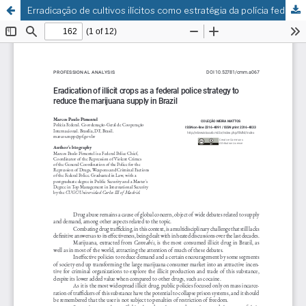
Erradicação de cultivos ilícitos como estratégia da polícia federal para a redução de oferta de maconha no Brasil