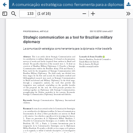
A comunicação estratégica como ferramenta para a diplomacia militar brasileira