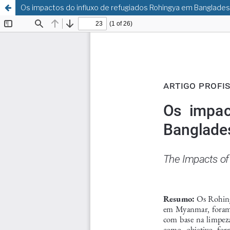
Os impactos do influxo de refugiados Rohingya em Banglade