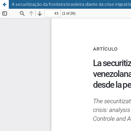
A securitização da fronteira brasileira diante da crise migrat