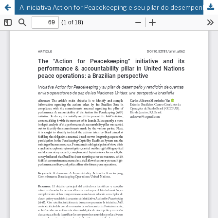
A iniciativa Action for Peacekeeping e seu pilar do desempenho & responsabilização em operações de paz das Nações Unidas