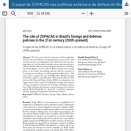
O papel da ZOPACAS nas políticas externa e de defesa do Brasil no século XXI (2005-hoje)