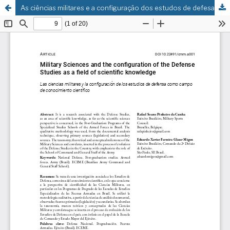
As ciências militares e a configuração dos estudos de defesa como área do conhecimento científico