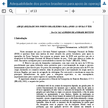
Adequabilidade dos portos brasileiros para apoio às operações das forças terrestres