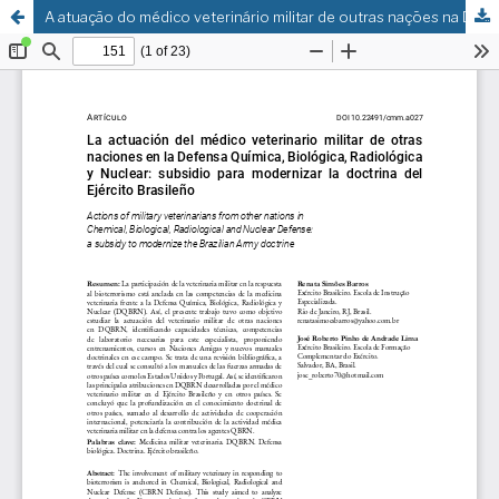
A atuação do médico veterinário militar de outras nações na Defesa Química, Biológica, Radiológica e Nuclear