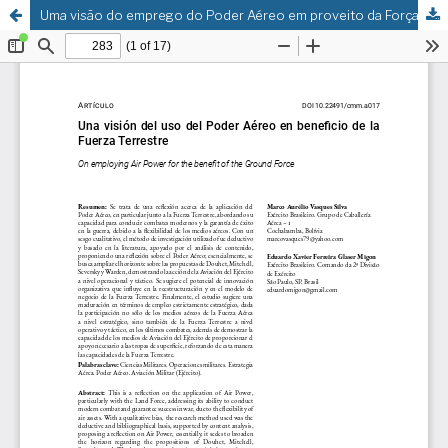
Uma visão do emprego do Poder Aéreo em proveito da Força Terrestre